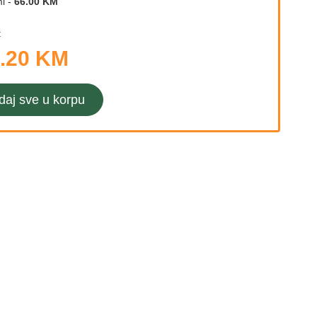
l
-
66.00 KM
:
.20 KM
daj sve u korpu