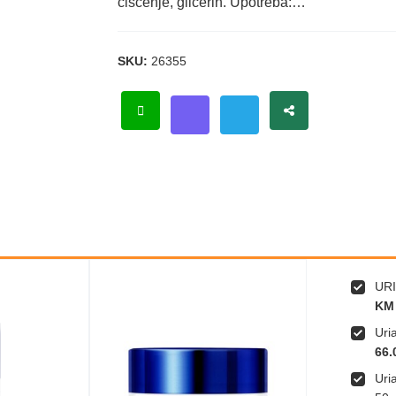
čišćenje, glicerin. Upotreba:…
SKU:
26355
URI
KM
Uri
66.
Uri