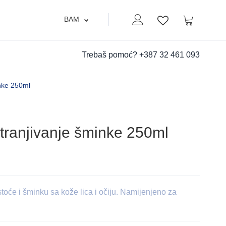
BAM
Moj nalog
Korpa
Lista zelja
Trebaš pomoć?
+387 32 461 093
nke 250ml
tranjivanje šminke 250ml
oće i šminku sa kože lica i očiju. Namijenjeno za