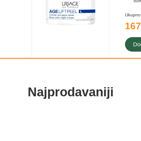
50m
Ukupno
167
Do
Najprodavaniji