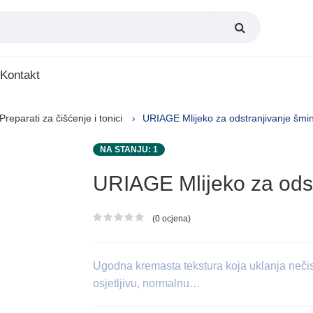
Kontakt
Preparati za čišćenje i tonici
URIAGE Mlijeko za odstranjivanje šmi
NA STANJU: 1
URIAGE Mlijeko za ods
(0 ocjena)
Ocjena proizvoda
Ugodna kremasta tekstura koja uklanja nečist
osjetljivu, normalnu…