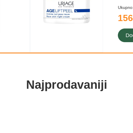
Ukupno
156
Do
Najprodavaniji