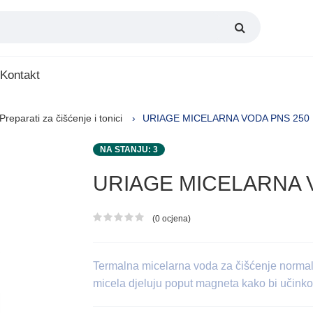
Kontakt
Preparati za čišćenje i tonici
URIAGE MICELARNA VODA PNS 250
NA STANJU: 3
URIAGE MICELARNA 
(0 ocjena)
Ocjena proizvoda
Termalna micelarna voda za čišćenje normaln
micela djeluju poput magneta kako bi učinko