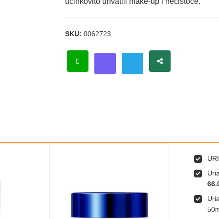
učinkovito uhvatili make-up i nečistoće.
SKU:
0062723
UR
Uri
66.
Uri
50m