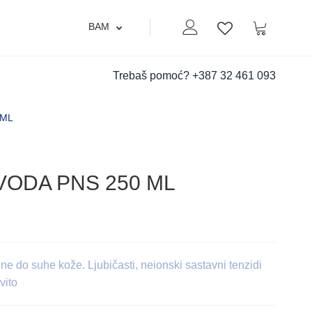
BAM
Moj nalog
Korpa
Lista zelja
Trebaš pomoć?
+387 32 461 093
 ML
VODA PNS 250 ML
e do suhe kože. Ljubičasti, neionski sastavni tenzidi
vito