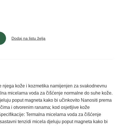
Dodaj na listu želja
ega kože i kozmetika namijenjen za svakodnevnu
lna micelarna voda za čišćenje normalne do suhe kože.
 djeluju poput magneta kako bi učinkovito Nanositi prema
očima i otvorenim ranama; kod osjetljive kože
Specifikacije: Termalna micelarna voda za čišćenje
sastavni tenzidi micela djeluju poput magneta kako bi