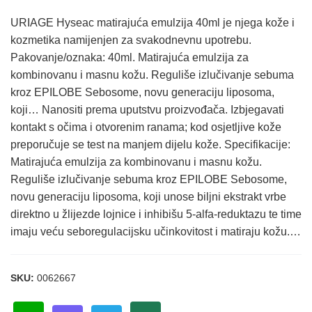
URIAGE Hyseac matirajuća emulzija 40ml je njega kože i
kozmetika namijenjen za svakodnevnu upotrebu.
Pakovanje/oznaka: 40ml. Matirajuća emulzija za
kombinovanu i masnu kožu. Reguliše izlučivanje sebuma
kroz EPILOBE Sebosome, novu generaciju liposoma,
koji… Nanositi prema uputstvu proizvođača. Izbjegavati
kontakt s očima i otvorenim ranama; kod osjetljive kože
preporučuje se test na manjem dijelu kože. Specifikacije:
Matirajuća emulzija za kombinovanu i masnu kožu.
Reguliše izlučivanje sebuma kroz EPILOBE Sebosome,
novu generaciju liposoma, koji unose biljni ekstrakt vrbe
direktno u žlijezde lojnice i inhibišu 5-alfa-reduktazu te time
imaju veću seboregulacijsku učinkovitost i matiraju kožu.…
SKU:
0062667