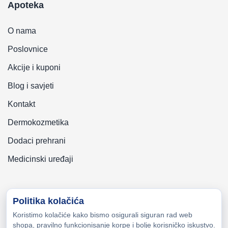
Apoteka
O nama
Poslovnice
Akcije i kuponi
Blog i savjeti
Kontakt
Dermokozmetika
Dodaci prehrani
Medicinski uređaji
Politika kolačića
Koristimo kolačiće kako bismo osigurali siguran rad web
Copyright © 2026 Zeni-Lijek Apoteka. Sva prava zadržana
shopa, pravilno funkcionisanje korpe i bolje korisničko iskustvo.