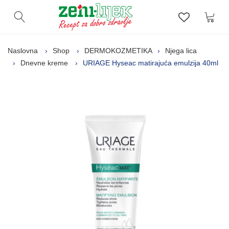
Kor
Otvori pretragu
Lista zelj
Naslovna
Shop
DERMOKOZMETIKA
Njega lica
Dnevne kreme
URIAGE Hyseac matirajuća emulzija 40ml