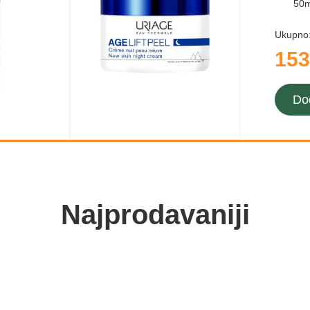
50m
Ukupno
153
Do
Najprodavaniji