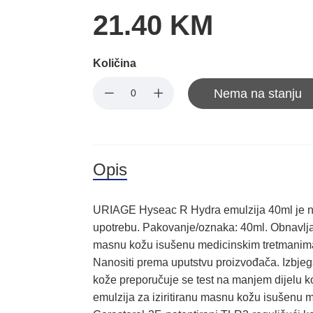
21.40 KM
Količina
Nema na stanju
Opis
URIAGE Hyseac R Hydra emulzija 40ml je n
upotrebu. Pakovanje/oznaka: 40ml. Obnavljaju
masnu kožu isušenu medicinskim tretmanima
Nanositi prema uputstvu proizvođača. Izbjega
kože preporučuje se test na manjem dijelu ko
emulzija za iziritiranu masnu kožu isušenu