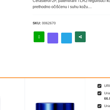
Cerasterol-2F, patentirani TLR2-regulišući k
prethodno očišćenu i suhu kožu…
SKU:
0062670
URI
Uri
66.
Uri