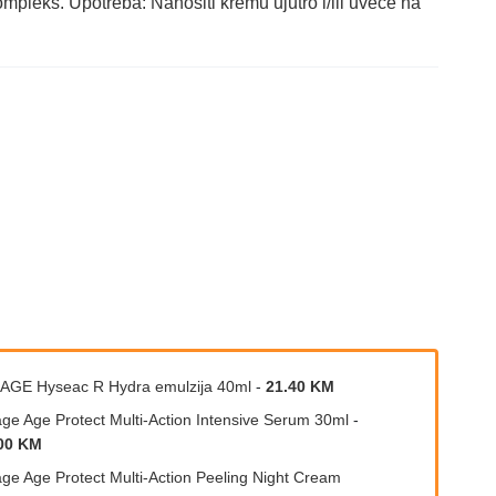
ompleks. Upotreba: Nanositi kremu ujutro i/ili uveče na
AGE Hyseac R Hydra emulzija 40ml
-
21.40 KM
age Age Protect Multi-Action Intensive Serum 30ml
-
00 KM
age Age Protect Multi-Action Peeling Night Cream