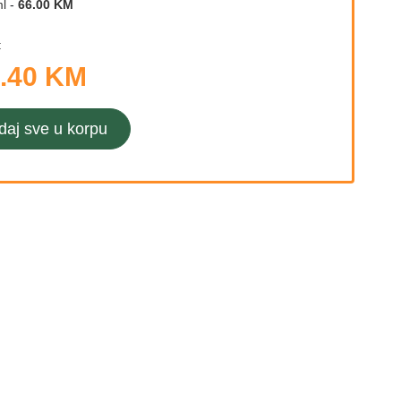
l
-
66.00 KM
:
.40 KM
daj sve u korpu