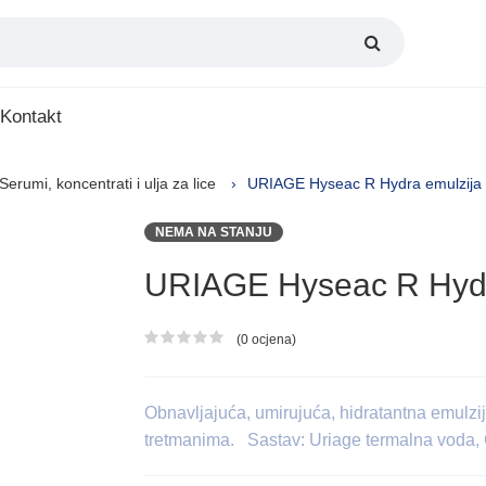
Kontakt
Serumi, koncentrati i ulja za lice
URIAGE Hyseac R Hydra emulzija
NEMA NA STANJU
URIAGE Hyseac R Hydr
(0 ocjena)
Ocjena proizvoda
Obnavljajuća, umirujuća, hidratantna emulzi
tretmanima. Sastav: Uriage termalna voda,