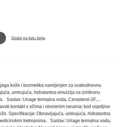
Dodaj na listu želja
jega kože i kozmetika namijenjen za svakodnevnu
ća, umirujuća, hidratantna emulzija za iziritiranu
. Sastav: Uriage termalna voda, Cerasterol-2F,…
vati kontakt s očima i otvorenim ranama; kod osjetljive
že. Specifikacije: Obnavljajuća, umirujuća, hidratantna
 medicinskim tretmanima. Sastav: Uriage termalna voda,