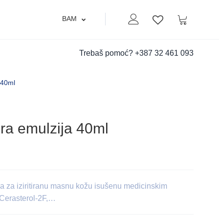
BAM
Moj nalog
Korpa
Lista zelja
Trebaš pomoć?
+387 32 461 093
 40ml
a emulzija 40ml
ja za iziritiranu masnu kožu isušenu medicinskim
 Cerasterol-2F,…