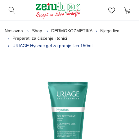
Kor
Otvori pretragu
Lista zelj
Naslovna
Shop
DERMOKOZMETIKA
Njega lica
Preparati za čišćenje i tonici
URIAGE Hyseac gel za pranje lica 150ml