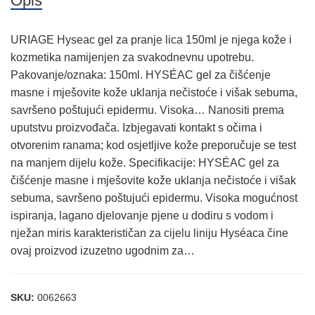
Opis
URIAGE Hyseac gel za pranje lica 150ml je njega kože i
kozmetika namijenjen za svakodnevnu upotrebu.
Pakovanje/oznaka: 150ml. HYSÉAC gel za čišćenje
masne i mješovite kože uklanja nečistoće i višak sebuma,
savršeno poštujući epidermu. Visoka… Nanositi prema
uputstvu proizvođača. Izbjegavati kontakt s očima i
otvorenim ranama; kod osjetljive kože preporučuje se test
na manjem dijelu kože. Specifikacije: HYSÉAC gel za
čišćenje masne i mješovite kože uklanja nečistoće i višak
sebuma, savršeno poštujući epidermu. Visoka mogućnost
ispiranja, lagano djelovanje pjene u dodiru s vodom i
nježan miris karakterističan za cijelu liniju Hyséaca čine
ovaj proizvod izuzetno ugodnim za…
SKU:
0062663