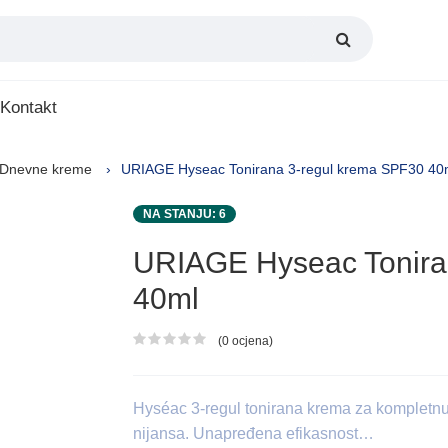
Kontakt
Dnevne kreme
URIAGE Hyseac Tonirana 3-regul krema SPF30 40
NA STANJU: 6
URIAGE Hyseac Tonira
40ml
(0 ocjena)
Ocjena proizvoda
Hyséac 3-regul tonirana krema za kompletnu
nijansa. Unapređena efikasnost…