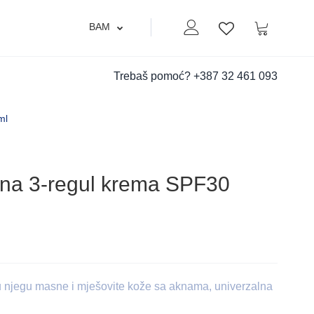
BAM
Moj nalog
Korpa
Lista zelja
Trebaš pomoć?
+387 32 461 093
ml
na 3-regul krema SPF30
 njegu masne i mješovite kože sa aknama, univerzalna