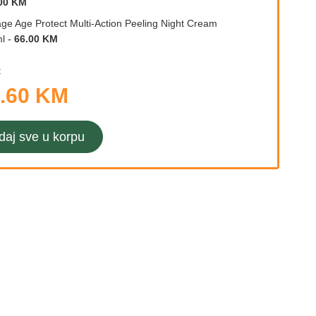
00 KM
age Age Protect Multi-Action Peeling Night Cream
l
-
66.00 KM
:
.60 KM
daj sve u korpu