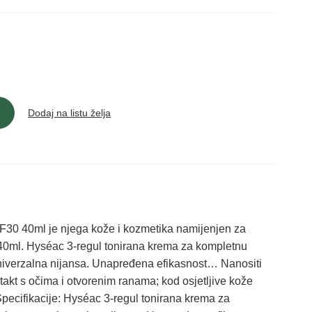
Dodaj na listu želja
0 40ml je njega kože i kozmetika namijenjen za
0ml. Hyséac 3-regul tonirana krema za kompletnu
niverzalna nijansa. Unapređena efikasnost… Nanositi
akt s očima i otvorenim ranama; kod osjetljive kože
Specifikacije: Hyséac 3-regul tonirana krema za