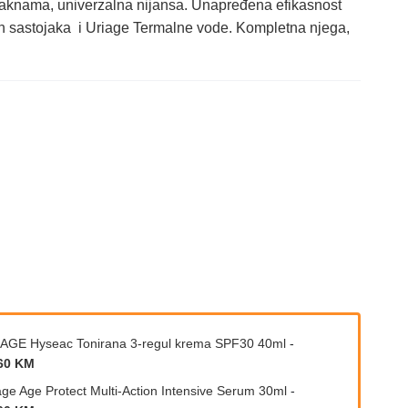
 aknama, univerzalna nijansa. Unapređena efikasnost
nih sastojaka i Uriage Termalne vode. Kompletna njega,
AGE Hyseac Tonirana 3-regul krema SPF30 40ml
-
60 KM
age Age Protect Multi-Action Intensive Serum 30ml
-