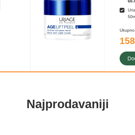
66.
Uri
50m
Ukupno
158
Do
Najprodavaniji