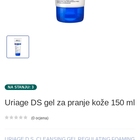
NA STANJU: 3
Uriage DS gel za pranje kože 150 ml
(0 ocjena)
Ocjena proizvoda
URIAGE D.S. CLEANSING GEL REGULATING FOAMING