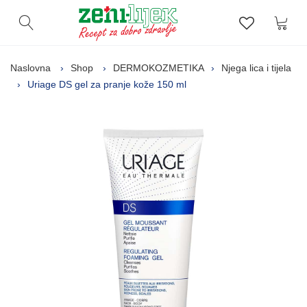
Kor
Otvori pretragu
Lista zelj
Naslovna
Shop
DERMOKOZMETIKA
Njega lica i tijela
Uriage DS gel za pranje kože 150 ml