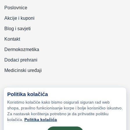
Poslovnice
Akcije i kuponi
Blog i savjeti
Kontakt
Dermokozmetika
Dodaci prehrani
Medicinski uređaji
Politika kolačića
Koristimo kolačiće kako bismo osigurali siguran rad web
Copyright © 2026 Zeni-Lijek Apoteka. Sva prava zadržana
shopa, pravilno funkcionisanje korpe i bolje korisničko iskustvo.
Za nastavak korištenja potrebno je da prihvatite politiku
kolačića.
Politika kolačića