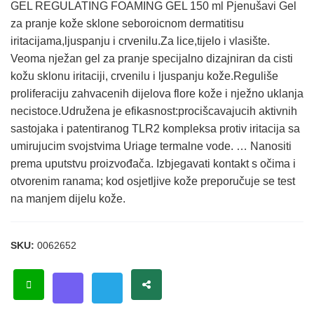
GEL REGULATING FOAMING GEL 150 ml Pjenušavi Gel
za pranje kože sklone seboroicnom dermatitisu
iritacijama,ljuspanju i crvenilu.Za lice,tijelo i vlasište.
Veoma nježan gel za pranje specijalno dizajniran da cisti
kožu sklonu iritaciji, crvenilu i ljuspanju kože.Reguliše
proliferaciju zahvacenih dijelova flore kože i nježno uklanja
necistoce.Udružena je efikasnost:procišcavajucih aktivnih
sastojaka i patentiranog TLR2 kompleksa protiv iritacija sa
umirujucim svojstvima Uriage termalne vode. … Nanositi
prema uputstvu proizvođača. Izbjegavati kontakt s očima i
otvorenim ranama; kod osjetljive kože preporučuje se test
na manjem dijelu kože.
SKU:
0062652