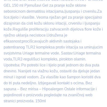
GEL 150 ml Pjenušavi Gel za pranje kože sklone
seboroicnom dermatitisu iritacijama,ljuspanju i crvenilu.Za
lice,tijelo i vlasište. Veoma nježan gel za pranje specijalno
dizajniran da cisti kožu sklonu iritaciji, crvenilu i ljuspanju
kože.Reguliše proliferaciju zahvacenih dijelova flore kože i
nježno uklanja necistoce.Udružena je
efikasnost:procišcavajucih aktivnih sastojaka i
patentiranog TLR2 kompleksa protiv iritacija sa umirujucim
svojstvima Uriage termalne vode. Sastav:Uriage termalna
voda,TLR2-regulišuci kompleks, pirokton olamin.
Upotreba: Po potrebi lice i tijelo prati jednom do dva puta
dnevno. Nanijeti na vlažnu kožu, ostaviti da djeluje jedan
minut i isprati vodom. Za vlasište kao šampon koristiti dva
do tri puta nedeljno. Izbjegavati kontakt s ocima. Bez
sapuna – Bez mirisa – Hipoalergen Ostale informacije i
pojedinosti o proizvodu pogledajte na zvaničnoj web
stranici proizvoda. 150ml