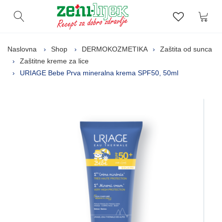
Kor
Otvori pretragu
Lista zelj
Naslovna
Shop
DERMOKOZMETIKA
Zaštita od sunca
Zaštitne kreme za lice
URIAGE Bebe Prva mineralna krema SPF50, 50ml