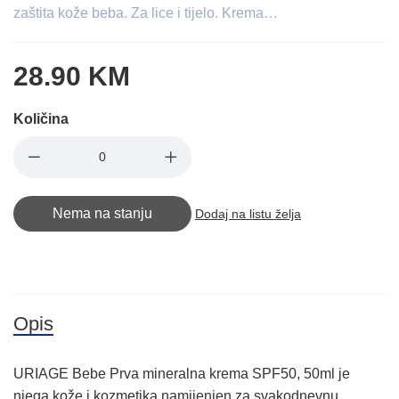
zaštita kože beba. Za lice i tijelo. Krema…
28.90 KM
Količina
Nema na stanju
Dodaj na listu želja
Opis
URIAGE Bebe Prva mineralna krema SPF50, 50ml je
njega kože i kozmetika namijenjen za svakodnevnu