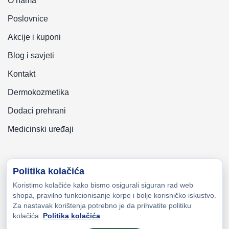
O nama
Poslovnice
Akcije i kuponi
Blog i savjeti
Kontakt
Dermokozmetika
Dodaci prehrani
Medicinski uređaji
Politika kolačića
Koristimo kolačiće kako bismo osigurali siguran rad web
Copyright © 2026 Zeni-Lijek Apoteka. Sva prava zadržana
shopa, pravilno funkcionisanje korpe i bolje korisničko iskustvo.
Za nastavak korištenja potrebno je da prihvatite politiku
kolačića.
Politika kolačića