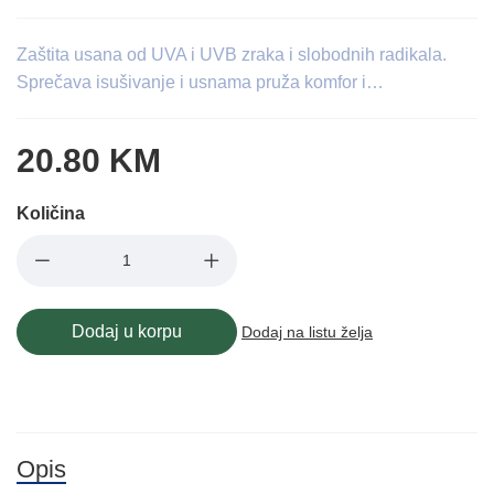
Zaštita usana od UVA i UVB zraka i slobodnih radikala.
Sprečava isušivanje i usnama pruža komfor i…
20.80 KM
Količina
Dodaj u korpu
Dodaj na listu želja
Opis