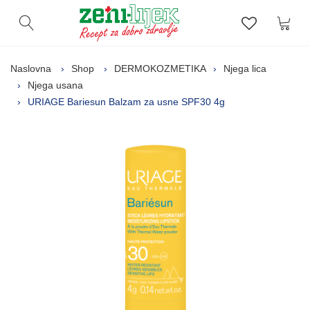
Kor
Otvori pretragu
Lista zelj
Naslovna
Shop
DERMOKOZMETIKA
Njega lica
Njega usana
URIAGE Bariesun Balzam za usne SPF30 4g