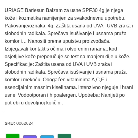
URIAGE Bariesun Balzam za usne SPF30 4g je njega
kože i kozmetika namijenjen za svakodnevnu upotrebu.
Pakovanje/oznaka: 4g. Zaštita usana od UVA i UVB zraka i
slobodnih radikala. Sprečava isušivanje i usnama pruža
komfor i… Nanositi prema uputstvu proizvođača.
Izbjegavati kontakt s očima i otvorenim ranama; kod
osjetljive kože preporučuje se test na manjem dijelu kože.
Specifikacije: Zaštita usana od UVA i UVB zraka i
slobodnih radikala. Sprečava isušivanje i usnama pruža
komfor i mekoću. Obogaćen vitaminima A,C,E i
esencijalnim masnim kiselinama. Intenzivno njeguje i hrani
usne. Vodootporan i hipoalergen. Upotreba: Nanijeti po
potrebi u dovoljnoj količini.
SKU:
0062624