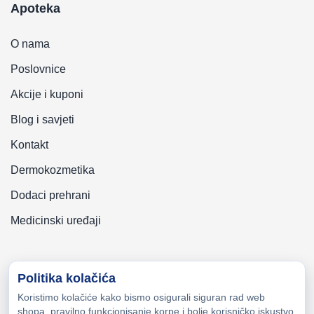
Apoteka
O nama
Poslovnice
Akcije i kuponi
Blog i savjeti
Kontakt
Dermokozmetika
Dodaci prehrani
Medicinski uređaji
Politika kolačića
Koristimo kolačiće kako bismo osigurali siguran rad web
Copyright © 2026 Zeni-Lijek Apoteka. Sva prava zadržana
shopa, pravilno funkcionisanje korpe i bolje korisničko iskustvo.