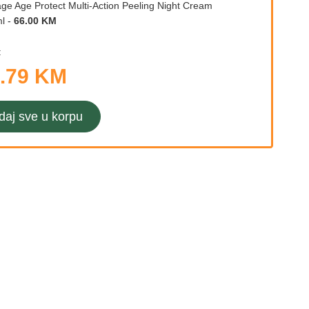
age Age Protect Multi-Action Peeling Night Cream
l
-
66.00 KM
:
.79 KM
daj sve u korpu