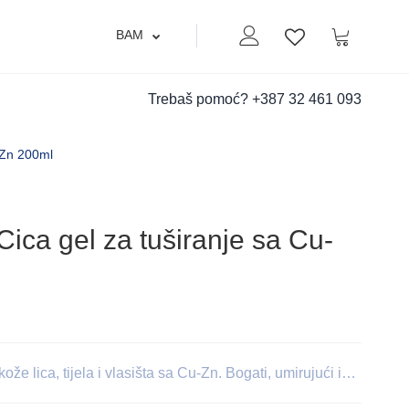
BAM
Moj nalog
Korpa
Lista zelja
Trebaš pomoć?
+387 32 461 093
-Zn 200ml
a gel za tuširanje sa Cu-
ože lica, tijela i vlasišta sa Cu-Zn. Bogati, umirujući i…