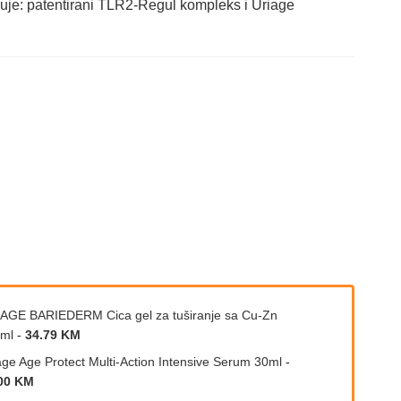
iruje: patentirani TLR2-Regul kompleks i Uriage
AGE BARIEDERM Cica gel za tuširanje sa Cu-Zn
ml
-
34.79 KM
age Age Protect Multi-Action Intensive Serum 30ml
-
00 KM