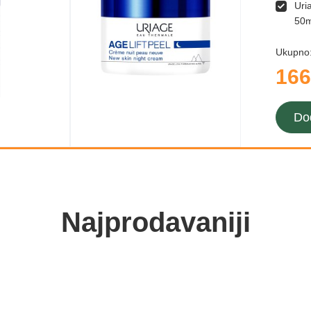
Uri
50m
Ukupno
166
Do
Najprodavaniji