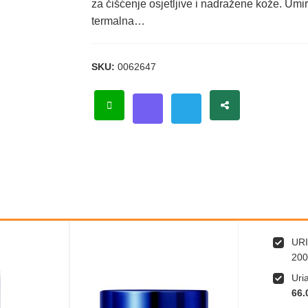
za čišćenje osjetljive i nadražene kože. Um
termalna…
SKU:
0062647
URI
200
Uri
66.