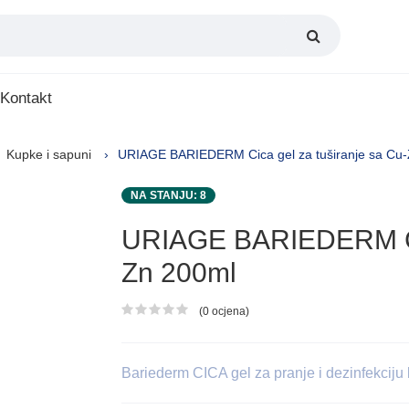
Kontakt
Kupke i sapuni
URIAGE BARIEDERM Cica gel za tuširanje sa Cu
NA STANJU: 8
URIAGE BARIEDERM Cic
Zn 200ml
(0 ocjena)
Ocjena proizvoda
Bariederm CICA gel za pranje i dezinfekciju k