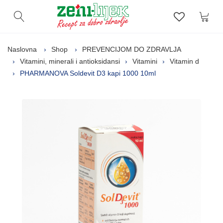
Kor
Otvori pretragu
Lista zelj
Naslovna
Shop
PREVENCIJOM DO ZDRAVLJA
Vitamini, minerali i antioksidansi
Vitamini
Vitamin d
PHARMANOVA Soldevit D3 kapi 1000 10ml