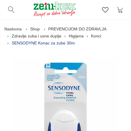
Kor
Otvori pretragu
Lista zelj
Naslovna
Shop
PREVENCIJOM DO ZDRAVLJA
Zdravlje zuba i usne duplje
Higijena
Konci
SENSODYNE Konac za zube 30m