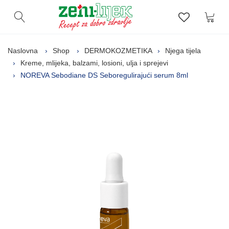
Kor
Otvori pretragu
Lista zelj
Naslovna
Shop
DERMOKOZMETIKA
Njega tijela
Kreme, mlijeka, balzami, losioni, ulja i sprejevi
NOREVA Sebodiane DS Seboregulirajući serum 8ml