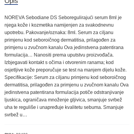
Opis
NOREVA Sebodiane DS Seboregulirajući serum 8ml je
njega kože i kozmetika namijenjen za svakodnevnu
upotrebu. Pakovanje/oznaka: 8ml. Serum za ciljanu
primjenu kod seboroičnog dermatitisa, prilagođen za
primjenu u zvučnom kanalu Ova jedinstvena patentirana
formulacija… Nanositi prema uputstvu proizvođača.
Izbjegavati kontakt s očima i otvorenim ranama; kod
osjetljive kože preporučuje se test na manjem dijelu kože.
Specifikacije: Serum za ciljanu primjenu kod seboroičnog
dermatitisa, prilagođen za primjenu u zvučnom kanalu Ova
jedinstvena patentirana formulacija potiče odstranjivanje
ljuskica, ograničava množenje gljivica, smanjuje svrbež
uha te reguliše i unapređuje kvalitetu sebuma. Smanjuje
svrbež u…