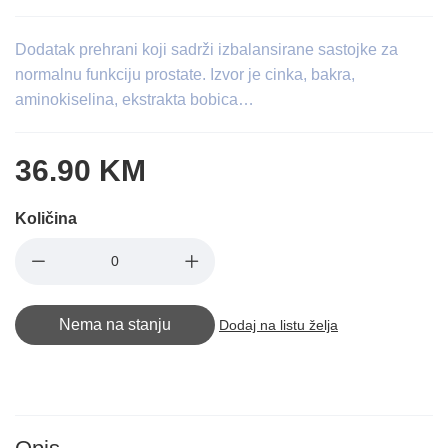
Dodatak prehrani koji sadrži izbalansirane sastojke za
normalnu funkciju prostate. Izvor je cinka, bakra,
aminokiselina, ekstrakta bobica…
36.90 KM
Količina
Nema na stanju
Dodaj na listu želja