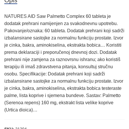
Opis
NATURES AID Saw Palmetto Complex 60 tableta je
dodatak prehrani namijenjen za svakodnevnu upotrebu.
Pakovanje/oznaka: 60 tableta. Dodatak prehrani koji sadrži
izbalansirane sastojke za normalnu funkciju prostate. Izvor
je cinka, bakra, aminokiselina, ekstrakta bobica… Koristiti
prema deklaraciji i preporučenoj dnevnoj dozi. Dodatak
prehrani nije zamjena za raznovrsnu ishranu; ako koristiš
terapiju ili imaš zdravstvena pitanja, konsultuj stručnu
osobu. Specifikacije: Dodatak prehrani koji sadrži
izbalansirane sastojke za normalnu funkciju prostate. Izvor
je cinka, bakra, aminokiselina, ekstrakta bobica testeraste
palme, lista koprive i sjemena bundeve. Sastav: Palmetto
(Serenoa repens) 160 mg, ekstrakt lista velike koprive
(Urtica dioica)…