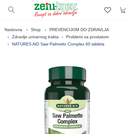
Kor
Otvori pretragu
Lista zelj
Naslovna
Shop
PREVENCIJOM DO ZDRAVLJA
Zdravlje urinarnog trakta
Problemi sa prostatom
NATURES AID Saw Palmetto Complex 60 tableta