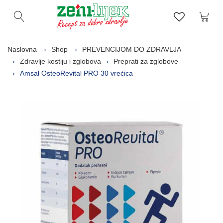
Kor
Otvori pretragu
Lista zelj
Naslovna
Shop
PREVENCIJOM DO ZDRAVLJA
Zdravlje kostiju i zglobova
Preprati za zglobove
Amsal OsteoRevital PRO 30 vrećica