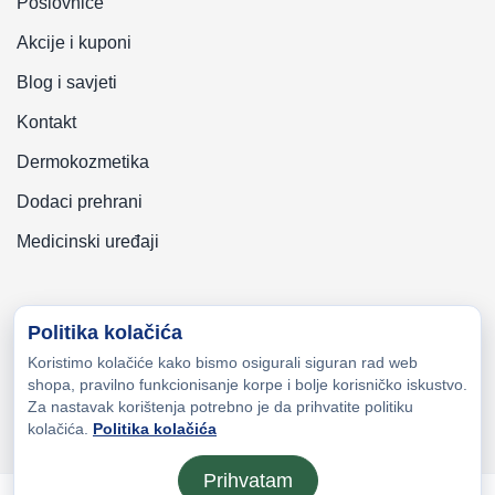
Poslovnice
Akcije i kuponi
Blog i savjeti
Kontakt
Dermokozmetika
Dodaci prehrani
Medicinski uređaji
Politika kolačića
Koristimo kolačiće kako bismo osigurali siguran rad web
Copyright © 2026 Zeni-Lijek Apoteka. Sva prava zadržana
shopa, pravilno funkcionisanje korpe i bolje korisničko iskustvo.
Za nastavak korištenja potrebno je da prihvatite politiku
kolačića.
Politika kolačića
Prihvatam