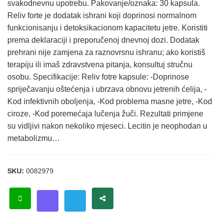
svakodnevnu upotrebu. Pakovanje/oznaka: 30 kapsula.
Reliv forte je dodatak ishrani koji doprinosi normalnom
funkcionisanju i detoksikacionom kapacitetu jetre. Koristiti
prema deklaraciji i preporučenoj dnevnoj dozi. Dodatak
prehrani nije zamjena za raznovrsnu ishranu; ako koristiš
terapiju ili imaš zdravstvena pitanja, konsultuj stručnu
osobu. Specifikacije: Reliv fotre kapsule: -Doprinose
spriječavanju oštećenja i ubrzava obnovu jetrenih ćelija, -
Kod infektivnih oboljenja, -Kod problema masne jetre, -Kod
ciroze, -Kod poremećaja lučenja žuči. Rezultati primjene
su vidljivi nakon nekoliko mjeseci. Lecitin je neophodan u
metabolizmu…
SKU:
0082979