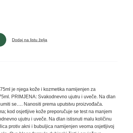
Dodaj na listu želja
 75ml je njega kože i kozmetika namijenjen za
75ml. PRIMJENA: Svakodnevno ujutru i uveče. Na dlan
u i umiti se…. Nanositi prema uputstvu proizvođača.
ma; kod osjetljive kože preporučuje se test na manjem
nevno ujutru i uveče. Na dlan istisnuti malu količinu
 lica protiv akni i bubuljica namijenjen veoma osjetljivoj