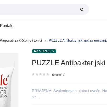
Kontakt
Preparati za čišćenje i tonici
PUZZLE Antibakterijski gel za umivanje
NA STANJU: 5
PUZZLE Antibakterijski 
(0 ocjena)
Ocjena proizvoda
PRIMJENA: Svakodnevno ujutru i uveče. Na dla
se….