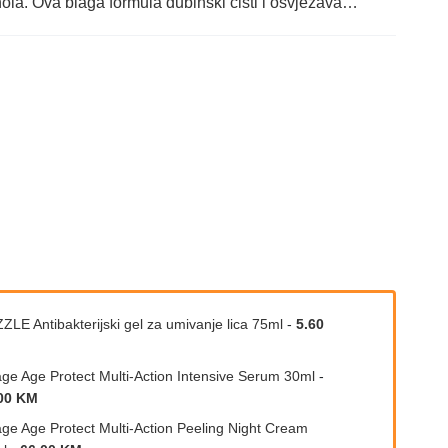
hola. Ova blaga formula dubinski čisti i osvježava…
ZLE Antibakterijski gel za umivanje lica 75ml
-
5.60
age Age Protect Multi-Action Intensive Serum 30ml
-
00 KM
age Age Protect Multi-Action Peeling Night Cream