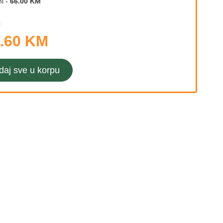
l
-
66.00 KM
:
.60 KM
daj sve u korpu