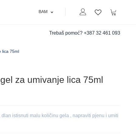
BAM
Moj nalog
Korpa
Lista zelja
Trebaš pomoć?
+387 32 461 093
 lica 75ml
gel za umivanje lica 75ml
n istisnuti malu količinu gela , napraviti pjenu i umiti