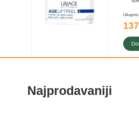
50m
Ukupno
137
Do
Najprodavaniji