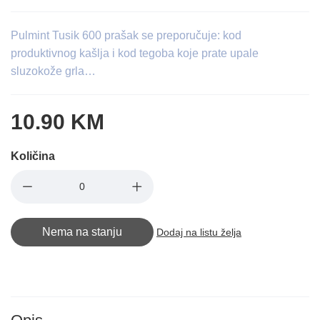
Pulmint Tusik 600 prašak se preporučuje: kod
produktivnog kašlja i kod tegoba koje prate upale
sluzokože grla…
10.90 KM
Količina
Nema na stanju
Dodaj na listu želja