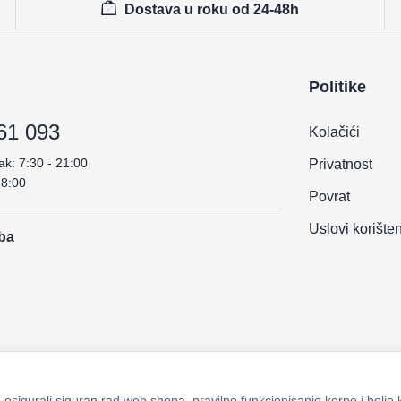
Dostava u roku od 24-48h
Politike
61 093
Kolačići
ak: 7:30 - 21:00
Privatnost
18:00
Povrat
Uslovi korište
.ba
osigurali siguran rad web shopa, pravilno funkcionisanje korpe i bolje 