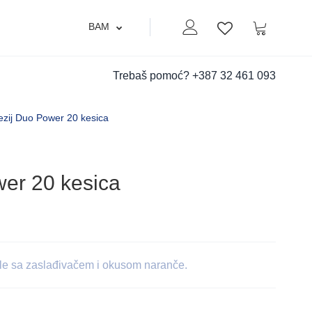
BAM
Moj nalog
Korpa
Lista zelja
Trebaš pomoć?
+387 32 461 093
ezij Duo Power 20 kesica
wer 20 kesica
ule sa zaslađivačem i okusom naranče.