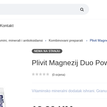
Kontakt
amini, minerali i antioksidansi
Kombinovani preparati
Plivit Magn
NEMA NA STANJU
Plivit Magnezij Duo Po
(0 ocjena)
Ocjena proizvoda
Vitaminsko mineralni dodatak ishrani. Gran