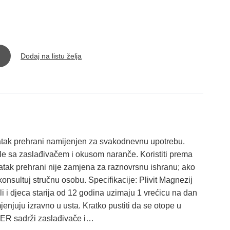
Dodaj na listu želja
atak prehrani namijenjen za svakodnevnu upotrebu.
le sa zaslađivačem i okusom naranče. Koristiti prema
datak prehrani nije zamjena za raznovrsnu ishranu; ako
, konsultuj stručnu osobu. Specifikacije: Plivit Magnezij
 i djeca starija od 12 godina uzimaju 1 vrećicu na dan
njuju izravno u usta. Kratko pustiti da se otope u
WER sadrži zaslađivače i…