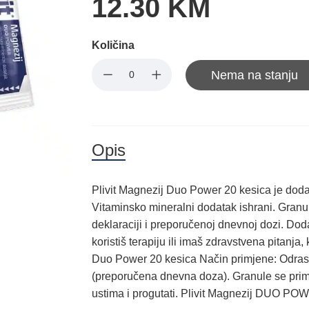
12.30 KM
Količina
Nema na stanju
Opis
Plivit Magnezij Duo Power 20 kesica je dod
Vitaminsko mineralni dodatak ishrani. Granu
deklaraciji i preporučenoj dnevnoj dozi. Do
koristiš terapiju ili imaš zdravstvena pitanja
Duo Power 20 kesica Način primjene: Odrasli
(preporučena dnevna doza). Granule se primje
ustima i progutati. Plivit Magnezij DUO PO