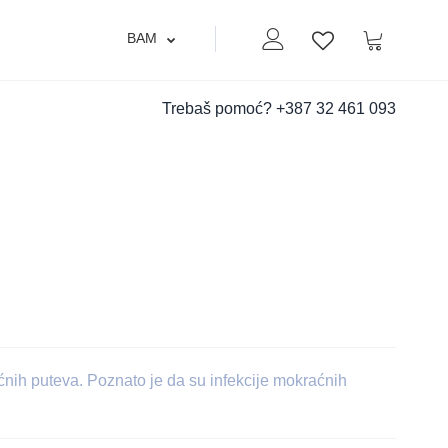
BAM
Moj nalog
Korpa
Lista zelja
Trebaš pomoć?
+387 32 461 093
ćnih puteva. Poznato je da su infekcije mokraćnih