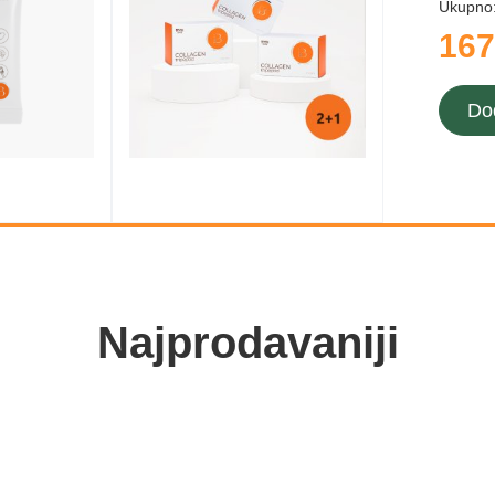
Ukupno
167
Do
Najprodavaniji