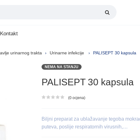
Kontakt
avlje urinarnog trakta
Urinarne infekcije
PALISEPT 30 kapsula
NEMA NA STANJU
PALISEPT 30 kapsula
(0 ocjena)
Ocjena proizvoda
Biljni preparat za ublažavanje tegoba mokra
puteva, poslije respiratornih virusnih,…