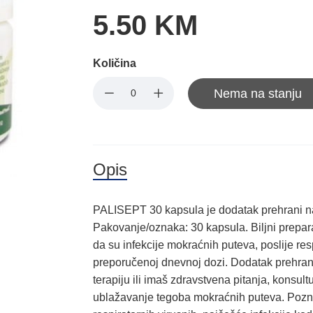
5.50 KM
Količina
Nema na stanju
Opis
PALISEPT 30 kapsula je dodatak prehrani n
Pakovanje/oznaka: 30 kapsula. Biljni prepa
da su infekcije mokraćnih puteva, poslije resp
preporučenoj dnevnoj dozi. Dodatak prehrani
terapiju ili imaš zdravstvena pitanja, konsult
ublažavanje tegoba mokraćnih puteva. Poznat