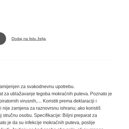
Dodaj na listu želja
amijenjen za svakodnevnu upotrebu.
rat za ublažavanje tegoba mokraćnih puteva. Poznato je
iratornih virusnih,… Koristiti prema deklaraciji i
 nije zamjena za raznovrsnu ishranu; ako koristiš
uj stručnu osobu. Specifikacije: Biljni preparat za
o je da su infekcije mokraćnih puteva, poslije