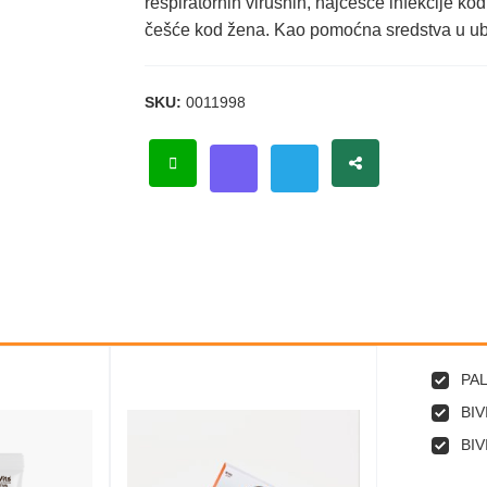
respiratornih virusnih, najčešće infekcije ko
češće kod žena. Kao pomoćna sredstva u u
SKU:
0011998
PAL
BIV
BIV