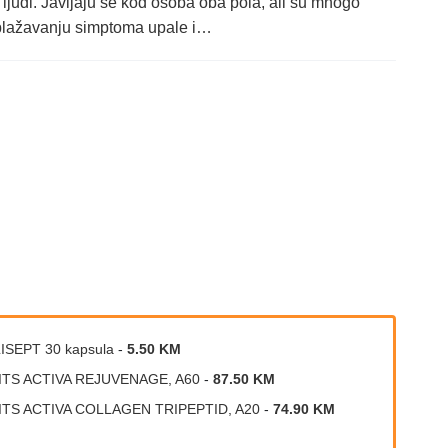
d ljudi. Javljaju se kod osoba oba pola, ali su mnogo
blažavanju simptoma upale i…
ISEPT 30 kapsula
-
5.50 KM
ITS ACTIVA REJUVENAGE, A60
-
87.50 KM
ITS ACTIVA COLLAGEN TRIPEPTID, A20
-
74.90 KM