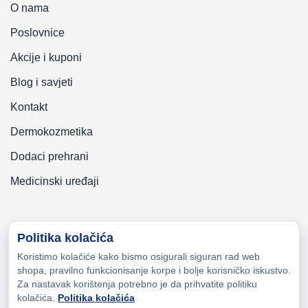
O nama
Poslovnice
Akcije i kuponi
Blog i savjeti
Kontakt
Dermokozmetika
Dodaci prehrani
Medicinski uređaji
Politika kolačića
Koristimo kolačiće kako bismo osigurali siguran rad web
Copyright © 2026 Zeni-Lijek Apoteka. Sva prava zadržana
shopa, pravilno funkcionisanje korpe i bolje korisničko iskustvo.
Za nastavak korištenja potrebno je da prihvatite politiku
kolačića.
Politika kolačića