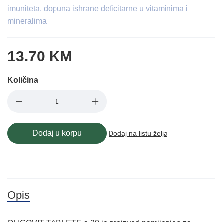
imuniteta, dopuna ishrane deficitarne u vitaminima i
mineralima
13.70 KM
Količina
Dodaj u korpu
Dodaj na listu želja
Opis