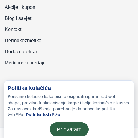
Akcije i kuponi
Blog i savjeti
Kontakt
Dermokozmetika
Dodaci prehrani
Medicinski uređaji
Politika kolačića
Koristimo kolačiće kako bismo osigurali siguran rad web
Copyright © 2026 Zeni-Lijek Apoteka. Sva prava zadržana
shopa, pravilno funkcionisanje korpe i bolje korisničko iskustvo.
Za nastavak korištenja potrebno je da prihvatite politiku
kolačića.
Politika kolačića
Prihvatam