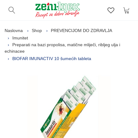
Kor
Otvori pretragu
Lista zelj
Naslovna
Shop
PREVENCIJOM DO ZDRAVLJA
Imunitet
Preparati na bazi propolisa, matične mliječi, ribljeg ulja i
echinacee
BIOFAR IMUNACTIV 10 šumećih tableta