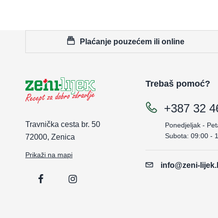
Plaćanje pouzećem ili online
Trebaš pomoć?
+387 32 4
Travnička cesta br. 50
Ponedjeljak - Pet
Subota: 09:00 - 
72000, Zenica
Prikaži na mapi
info@zeni-lijek