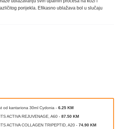
omaže ublažavanju svih upalnih procesa na koži i
različitog porijekla. Efikasno ublažava bol u slučaju
t od kantariona 30ml Cydonia
-
6.25 KM
ITS ACTIVA REJUVENAGE, A60
-
87.50 KM
ITS ACTIVA COLLAGEN TRIPEPTID, A20
-
74.90 KM