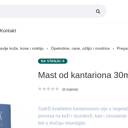
Kontakt
avlje kože, kose i noktiju
Opekotine, rane, ožiljci i modrice
Prepar
NA STANJU: 6
Mast od kantariona 30
(0 ocjena)
Ocjena proizvoda
Sadrži kvalitetno kantarionovo ulje u veget
procesa na koži i sluzokoži, kao i zarastanje
bol u slučaju neuralgije.