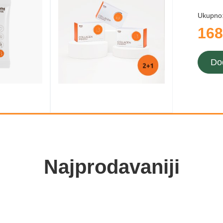
Ukupno
168
Do
Najprodavaniji