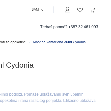
BAM
Moj nalog
Korpa
Lista zelja
Trebaš pomoć?
+387 32 461 093
ati za opekotine
Mast od kantariona 30ml Cydonia
ml Cydonia
abilnoj podlozi. Pomaže ublažavanju svih upalnih
 opekotina i rana različitog porijekla. Efikasno ublažava