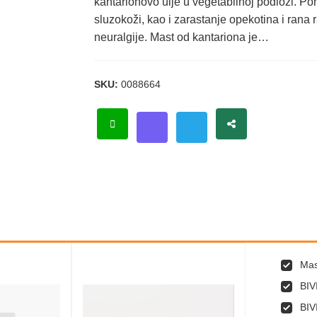
kantarionovo ulje u vegetabilnoj podlozi. P
sluzokoži, kao i zarastanje opekotina i rana 
neuralgije. Mast od kantariona je…
SKU:
0088664
Mas
BIV
BIV