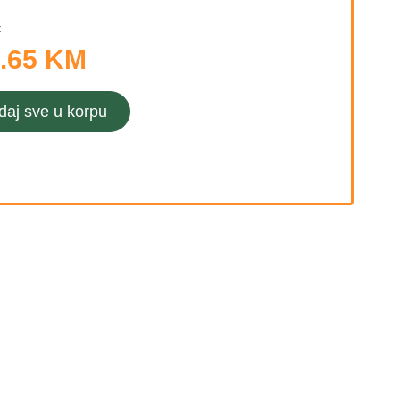
:
.65 KM
daj sve u korpu