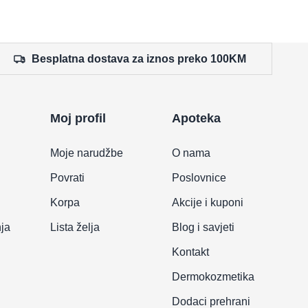
Besplatna dostava za iznos preko 100KM
Moj profil
Apoteka
Moje narudžbe
O nama
Povrati
Poslovnice
Korpa
Akcije i kuponi
nja
Lista želja
Blog i savjeti
Kontakt
Dermokozmetika
Dodaci prehrani