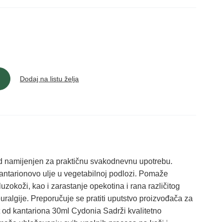
Dodaj na listu želja
d namijenjen za praktičnu svakodnevnu upotrebu.
antarionovo ulje u vegetabilnoj podlozi. Pomaže
uzokoži, kao i zarastanje opekotina i rana različitog
uralgije. Preporučuje se pratiti uputstvo proizvođača za
t od kantariona 30ml Cydonia Sadrži kvalitetno