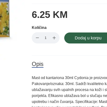
6.25 KM
Količina
Dodaj u korpu
Opis
Mast od kantariona 30ml Cydonia je proizvo
Pakovanje/oznaka: 30ml. Sadrži kvalitetno k
ublažavanju svih upalnih procesa na koži i sl
porijekla. Efikasno ublažava bol u slučaju ne
upotrebu i način čuvanja. Specifikacije: Mas