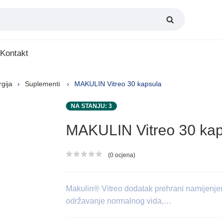
Kontakt
rgija
Suplementi
MAKULIN Vitreo 30 kapsula
NA STANJU: 3
MAKULIN Vitreo 30 ka
(0 ocjena)
Ocjena proizvoda
Makulin® Vitreo dodatak prehrani namijenjen 
održavanje normalnog vida,…