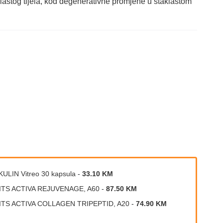
aklastog tijela, kod degenerativne promjene u staklastom
ULIN Vitreo 30 kapsula
-
33.10 KM
ITS ACTIVA REJUVENAGE, A60
-
87.50 KM
ITS ACTIVA COLLAGEN TRIPEPTID, A20
-
74.90 KM