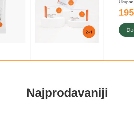
Ukupno
195
Do
Najprodavaniji