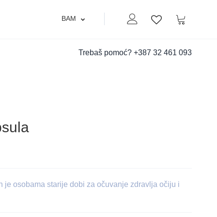
BAM
Moj nalog
Korpa
Lista zelja
Trebaš pomoć?
+387 32 461 093
psula
je osobama starije dobi za očuvanje zdravlja očiju i