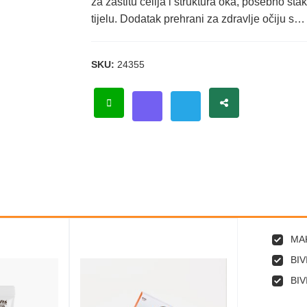
za zaštitu ćelija i struktura oka, posebno st
tijelu. Dodatak prehrani za zdravlje očiju s…
SKU:
24355
MAK
BIV
BIV