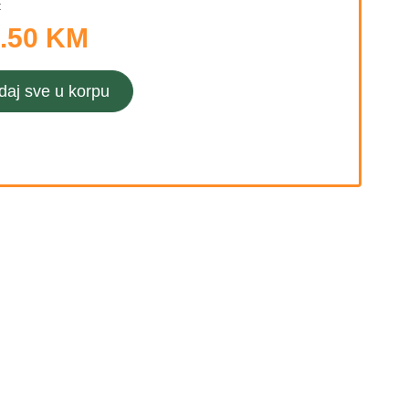
:
.50 KM
daj sve u korpu