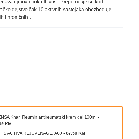
ećava njihovu pokretljivost. Preporučuje se kod
tičko dejstvo čak 10 aktivnih sastojaka obezbeđuje
ih i hroničnih…
NSA Khan Reumin antireumatski krem gel 100ml
-
39 KM
ITS ACTIVA REJUVENAGE, A60
-
87.50 KM