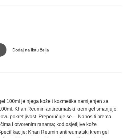
Dodaj na listu želja
 100ml je njega kože i kozmetika namijenjen za
100ml. Khan Reumin antireumatski krem gel smanjuje
hovu pokretljivost. Preporučuje se… Nanositi prema
očima i otvorenim ranama; kod osjetljive kože
Specifikacije: Khan Reumin antireumatski krem gel