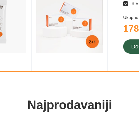
BIV
Ukupno
178
Do
Najprodavaniji