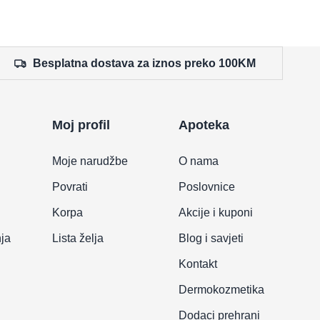
Besplatna dostava za iznos preko 100KM
Moj profil
Apoteka
Moje narudžbe
O nama
Povrati
Poslovnice
Korpa
Akcije i kuponi
nja
Lista želja
Blog i savjeti
Kontakt
Dermokozmetika
Dodaci prehrani