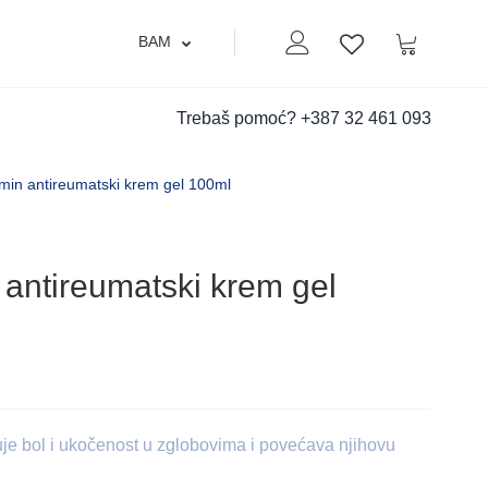
BAM
Moj nalog
Korpa
Lista zelja
Trebaš pomoć?
+387 32 461 093
n antireumatski krem gel 100ml
ntireumatski krem gel
e bol i ukočenost u zglobovima i povećava njihovu