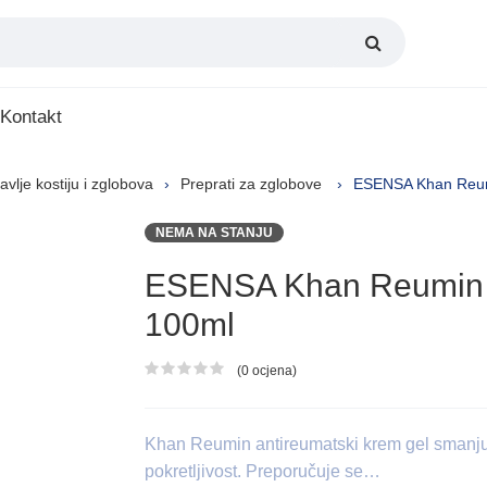
Kontakt
avlje kostiju i zglobova
Preprati za zglobove
ESENSA Khan Reumi
NEMA NA STANJU
ESENSA Khan Reumin a
100ml
(0 ocjena)
Ocjena proizvoda
Khan Reumin antireumatski krem gel smanjuj
pokretljivost. Preporučuje se…