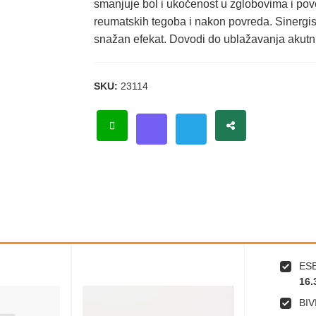
smanjuje bol i ukočenost u zglobovima i pov
reumatskih tegoba i nakon povreda. Sinergis
snažan efekat. Dovodi do ublažavanja akutn
SKU:
23114
ESE
16.
BIV