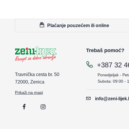
Plaćanje pouzećem ili online
Trebaš pomoć?
+387 32 4
Travnička cesta br. 50
Ponedjeljak - Pet
Subota: 09:00 - 
72000, Zenica
Prikaži na mapi
info@zeni-lijek