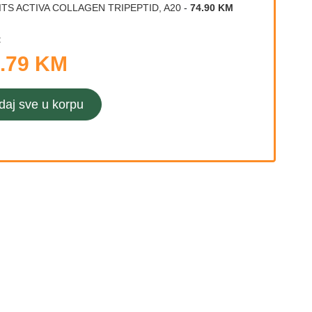
ITS ACTIVA COLLAGEN TRIPEPTID, A20
-
74.90 KM
:
.79 KM
daj sve u korpu