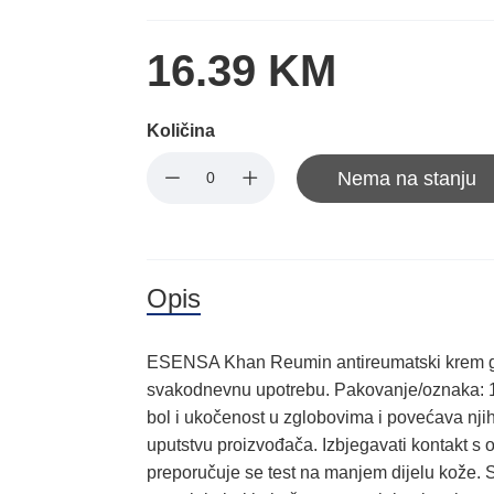
16.39 KM
Količina
Nema na stanju
Opis
ESENSA Khan Reumin antireumatski krem gel
svakodnevnu upotrebu. Pakovanje/oznaka: 
bol i ukočenost u zglobovima i povećava nji
uputstvu proizvođača. Izbjegavati kontakt s 
preporučuje se test na manjem dijelu kože. 