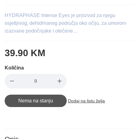
HYDRAPHASE Intense Eyes je proizvod za njegu
osjetljivog, dehidriranog područja oko očiju, za umorom
izazvane podočnjake i otečene…
39.90 KM
Količina
Nema na stanju
Dodaj na listu želja