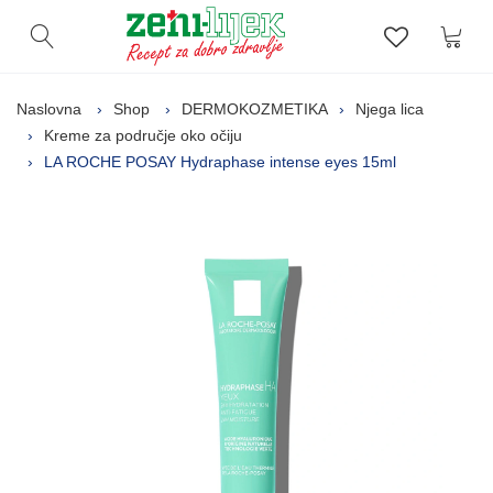
Kor
Otvori pretragu
Lista zelj
Naslovna
Shop
DERMOKOZMETIKA
Njega lica
Kreme za područje oko očiju
LA ROCHE POSAY Hydraphase intense eyes 15ml