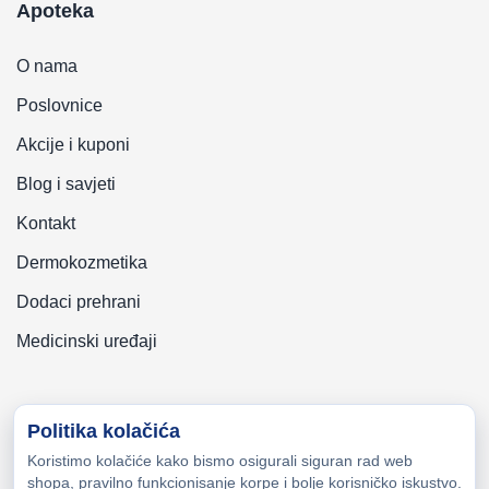
Apoteka
O nama
Poslovnice
Akcije i kuponi
Blog i savjeti
Kontakt
Dermokozmetika
Dodaci prehrani
Medicinski uređaji
Politika kolačića
Koristimo kolačiće kako bismo osigurali siguran rad web
Copyright © 2026 Zeni-Lijek Apoteka. Sva prava zadržana
shopa, pravilno funkcionisanje korpe i bolje korisničko iskustvo.