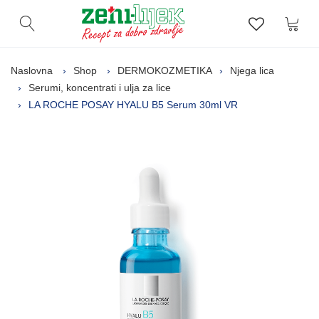
Kor
Otvori pretragu
Lista zelj
Naslovna
Shop
DERMOKOZMETIKA
Njega lica
Serumi, koncentrati i ulja za lice
LA ROCHE POSAY HYALU B5 Serum 30ml VR