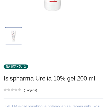
NA STANJU: 2
Isispharma Urelia 10% gel 200 ml
(0 ocjena)
Ocjena proizvoda
URELIA® gel posebno je prilagođen za veoma suhu kožu