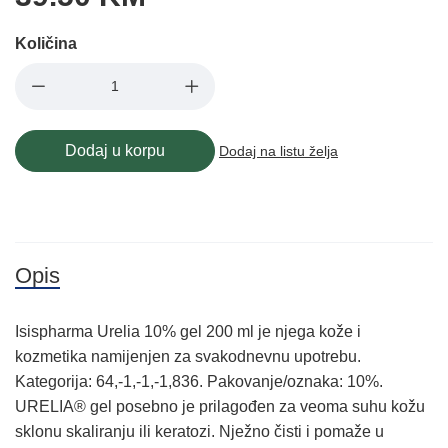
Količina
Dodaj u korpu
Dodaj na listu želja
Opis
Isispharma Urelia 10% gel 200 ml je njega kože i
kozmetika namijenjen za svakodnevnu upotrebu.
Kategorija: 64,-1,-1,-1,836. Pakovanje/oznaka: 10%.
URELIA® gel posebno je prilagođen za veoma suhu kožu
sklonu skaliranju ili keratozi. Nježno čisti i pomaže u