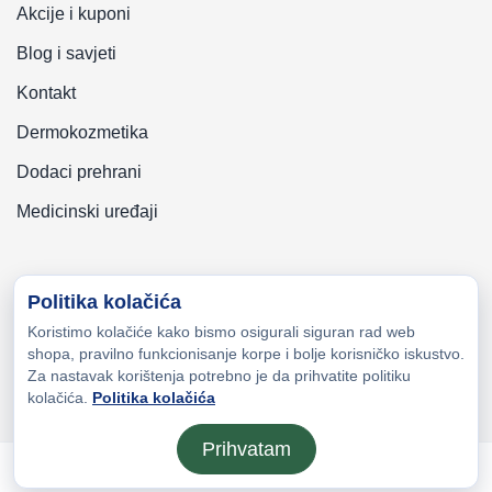
Akcije i kuponi
Blog i savjeti
Kontakt
Dermokozmetika
Dodaci prehrani
Medicinski uređaji
Politika kolačića
Koristimo kolačiće kako bismo osigurali siguran rad web
Copyright © 2026 Zeni-Lijek Apoteka. Sva prava zadržana
shopa, pravilno funkcionisanje korpe i bolje korisničko iskustvo.
Za nastavak korištenja potrebno je da prihvatite politiku
kolačića.
Politika kolačića
Prihvatam
Otvori meni
Početna
Moj nalog
Lista želja
Kor