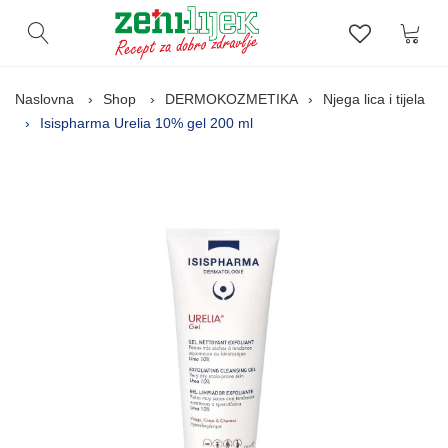
Kor
Otvori pretragu
Lista zelj
Naslovna
Shop
DERMOKOZMETIKA
Njega lica i tijela
Isispharma Urelia 10% gel 200 ml