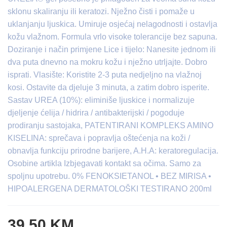
sklonu skaliranju ili keratozi. Nježno čisti i pomaže u
uklanjanju ljuskica. Umiruje osjećaj nelagodnosti i ostavlja
kožu vlažnom. Formula vrlo visoke tolerancije bez sapuna.
Doziranje i način primjene Lice i tijelo: Nanesite jednom ili
dva puta dnevno na mokru kožu i nježno utrljajte. Dobro
isprati. Vlasište: Koristite 2-3 puta nedjeljno na vlažnoj
kosi. Ostavite da djeluje 3 minuta, a zatim dobro isperite.
Sastav UREA (10%): eliminiše ljuskice i normalizuje
djeljenje ćelija / hidrira / antibakterijski / pogoduje
prodiranju sastojaka, PATENTIRANI KOMPLEKS AMINO
KISELINA: sprečava i popravlja oštećenja na koži /
obnavlja funkciju prirodne barijere, A.H.A: keratoregulacija.
Osobine artikla Izbjegavati kontakt sa očima. Samo za
spoljnu upotrebu. 0% FENOKSIETANOL • BEZ MIRISA •
HIPOALERGENA DERMATOLOŠKI TESTIRANO 200ml
39.50 KM