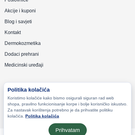
Akcije i kuponi
Blog i savjeti
Kontakt
Dermokozmetika
Dodaci prehrani
Medicinski uređaji
Politika kolačića
Koristimo kolačiće kako bismo osigurali siguran rad web
Copyright © 2026 Zeni-Lijek Apoteka. Sva prava zadržana
shopa, pravilno funkcionisanje korpe i bolje korisničko iskustvo.
Za nastavak korištenja potrebno je da prihvatite politiku
kolačića.
Politika kolačića
Prihvatam