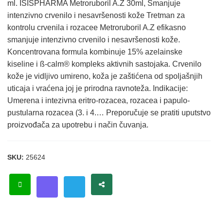
ml. ISISPHARMA Metroruboril A.Z 30ml, Smanjuje
intenzivno crvenilo i nesavršenosti kože Tretman za
kontrolu crvenila i rozacee Metroruboril A.Z efikasno
smanjuje intenzivno crvenilo i nesavršenosti kože.
Koncentrovana formula kombinuje 15% azelainske
kiseline i ß-calm® kompleks aktivnih sastojaka. Crvenilo
kože je vidljivo umireno, koža je zaštićena od spoljašnjih
uticaja i vraćena joj je prirodna ravnoteža. Indikacije:
Umerena i intezivna eritro-rozacea, rozacea i papulo-
pustularna rozacea (3. i 4.… Preporučuje se pratiti uputstvo
proizvođača za upotrebu i način čuvanja.
SKU:
25624