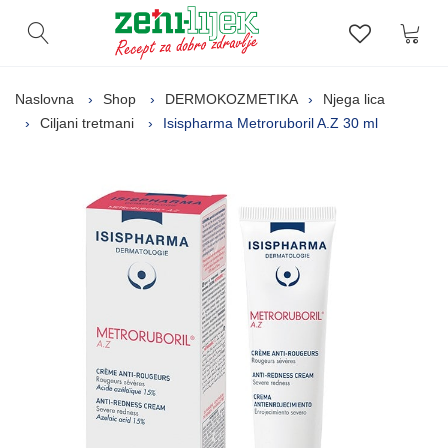
Kor
Otvori pretragu
Lista zelj
Naslovna
Shop
DERMOKOZMETIKA
Njega lica
Ciljani tretmani
Isispharma Metroruboril A.Z 30 ml