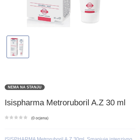
NEMA NA STANJU
Isispharma Metroruboril A.Z 30 ml
(0 ocjena)
Ocjena proizvoda
ISISPHARMA Metroruboril A.Z 30ml, Smanjuje intenzivno