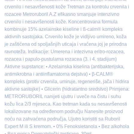
crvenilo i nesavršenosti kože Tretman za kontrolu crvenila i
rozacee Metroruboril A.Z efikasno smanjuje intenzivno
crvenilo i nesavršenosti kože. Koncentrovana formula
kombinuje 15% azelainske kiseline i ß-calm® kompleks
aktivnih sastojaka. Crvenilo kože je vidljivo umireno, koža
je zaštićena od spoljašnjih uticaja i vraćena joj je prirodna
ravnoteža. Indikacije: Umerena i intezivna eritro-rozacea,
rozacea i papulo-pustularna rozacea (3. i 4. stadijum)
Aktivne supstance: • Azelainska kiselina (antibakterijska,
antimikrobna i antiinflamatorna dejstva) • β-CALM®
kompleks (protiv crvenila, umiruje, regeneriše, jača i hidrira
aktivne sastojke) • Glicerin (hidratantno sredstvo) Primjena:
METRORUBORIL nanijeti ujutru i uveče na čistu i suhu
kožu lica 2/3 mjeseca. Kao tretman kada su nesavršenosti
lokalizovane na određenom području Nanesite proizvod
noću na zahvaćena područja. Ujutro koristiti sa Ruboril
Expert M ili S kremom. • 0% Fenoksietanola • Bez alkohola
• Bez mirisa Dermatološki testirano. 30ml