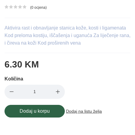
(0 ocjena)
Ocjena proizvoda
Aktivira rast i obnavljanje stanica kože, kosti i ligamenata
Kod preloma kostiju, iščašenja i uganuća Za liječenje rana,
i čireva na koži Kod proširenih vena
6.30 KM
Količina
Dodaj u korpu
Dodaj na listu želja