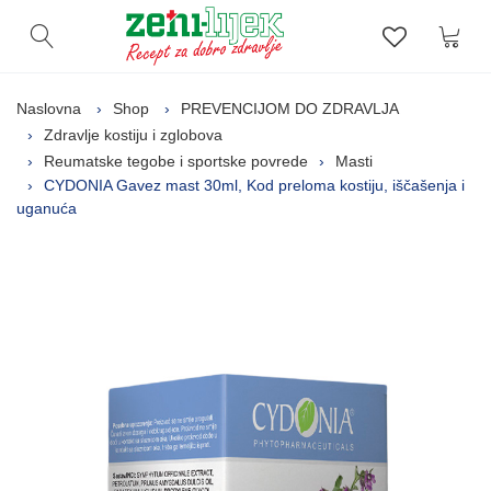
Kor
Otvori pretragu
Lista zelj
Naslovna
Shop
PREVENCIJOM DO ZDRAVLJA
Zdravlje kostiju i zglobova
Reumatske tegobe i sportske povrede
Masti
CYDONIA Gavez mast 30ml, Kod preloma kostiju, iščašenja i
uganuća