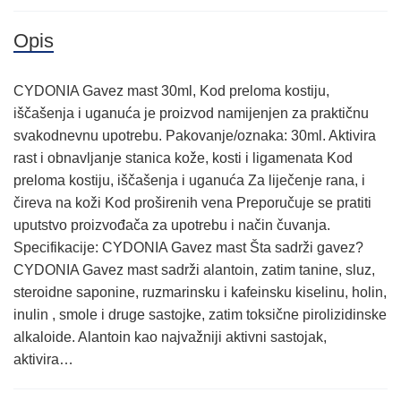
Opis
CYDONIA Gavez mast 30ml, Kod preloma kostiju,
iščašenja i uganuća je proizvod namijenjen za praktičnu
svakodnevnu upotrebu. Pakovanje/oznaka: 30ml. Aktivira
rast i obnavljanje stanica kože, kosti i ligamenata Kod
preloma kostiju, iščašenja i uganuća Za liječenje rana, i
čireva na koži Kod proširenih vena Preporučuje se pratiti
uputstvo proizvođača za upotrebu i način čuvanja.
Specifikacije: CYDONIA Gavez mast Šta sadrži gavez?
CYDONIA Gavez mast sadrži alantoin, zatim tanine, sluz,
steroidne saponine, ruzmarinsku i kafeinsku kiselinu, holin,
inulin , smole i druge sastojke, zatim toksične pirolizidinske
alkaloide. Alantoin kao najvažniji aktivni sastojak,
aktivira…