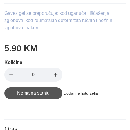
Gavez gel se preporučuje: kod uganuća i iščašenja
zglobova, kod reumatskih deformiteta ručnih i nožnih
zglobova, nakon…
5.90 KM
Količina
Nema na stanju
Dodaj na listu želja
Opis