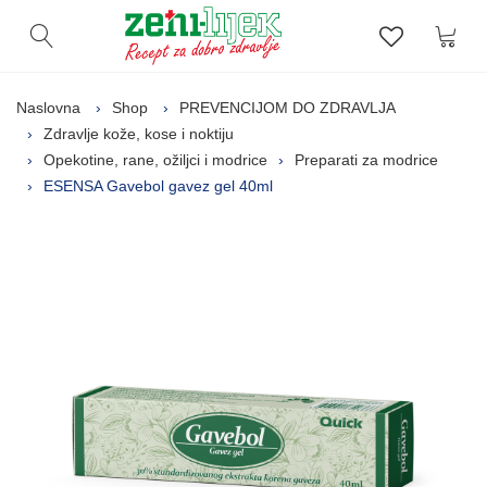
Kor
Otvori pretragu
Lista zelj
Naslovna
Shop
PREVENCIJOM DO ZDRAVLJA
Zdravlje kože, kose i noktiju
Opekotine, rane, ožiljci i modrice
Preparati za modrice
ESENSA Gavebol gavez gel 40ml