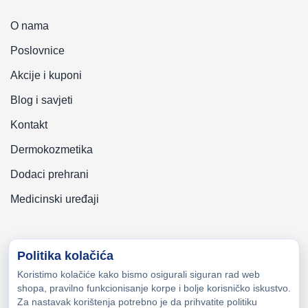
O nama
Poslovnice
Akcije i kuponi
Blog i savjeti
Kontakt
Dermokozmetika
Dodaci prehrani
Medicinski uređaji
Politika kolačića
Koristimo kolačiće kako bismo osigurali siguran rad web
Copyright © 2026 Zeni-Lijek Apoteka. Sva prava zadržana
shopa, pravilno funkcionisanje korpe i bolje korisničko iskustvo.
Za nastavak korištenja potrebno je da prihvatite politiku