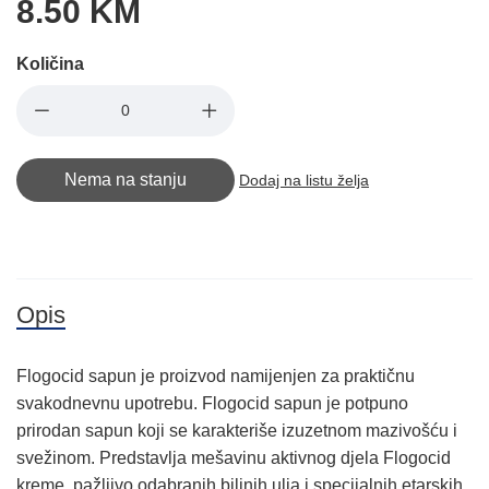
8.50 KM
Količina
Nema na stanju
Dodaj na listu želja
Opis
Flogocid sapun je proizvod namijenjen za praktičnu
svakodnevnu upotrebu. Flogocid sapun je potpuno
prirodan sapun koji se karakteriše izuzetnom mazivošću i
svežinom. Predstavlja mešavinu aktivnog djela Flogocid
kreme, pažljivo odabranih biljnih ulja i specijalnih etarskih