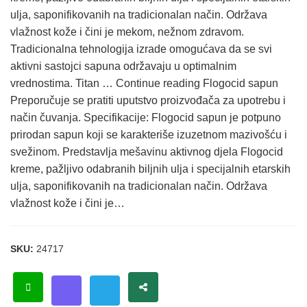
ulja, saponifikovanih na tradicionalan način. Održava
vlažnost kože i čini je mekom, nežnom zdravom.
Tradicionalna tehnologija izrade omogućava da se svi
aktivni sastojci sapuna održavaju u optimalnim
vrednostima. Titan … Continue reading Flogocid sapun
Preporučuje se pratiti uputstvo proizvođača za upotrebu i
način čuvanja. Specifikacije: Flogocid sapun je potpuno
prirodan sapun koji se karakteriše izuzetnom mazivošću i
svežinom. Predstavlja mešavinu aktivnog djela Flogocid
kreme, pažljivo odabranih biljnih ulja i specijalnih etarskih
ulja, saponifikovanih na tradicionalan način. Održava
vlažnost kože i čini je…
SKU:
24717