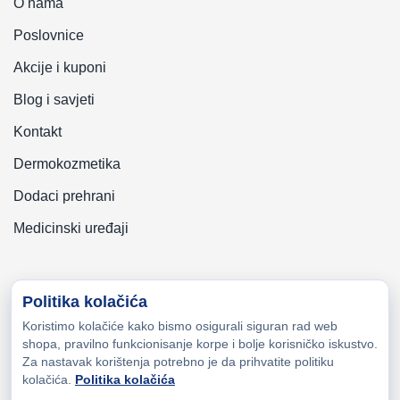
O nama
Poslovnice
Akcije i kuponi
Blog i savjeti
Kontakt
Dermokozmetika
Dodaci prehrani
Medicinski uređaji
Politika kolačića
Koristimo kolačiće kako bismo osigurali siguran rad web
Copyright © 2026 Zeni-Lijek Apoteka. Sva prava zadržana
shopa, pravilno funkcionisanje korpe i bolje korisničko iskustvo.
Za nastavak korištenja potrebno je da prihvatite politiku
kolačića.
Politika kolačića