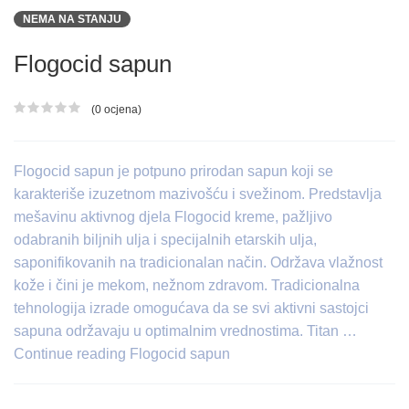
NEMA NA STANJU
Flogocid sapun
(0 ocjena)
Ocjena proizvoda
Flogocid sapun je potpuno prirodan sapun koji se
karakteriše izuzetnom mazivošću i svežinom. Predstavlja
mešavinu aktivnog djela Flogocid kreme, pažljivo
odabranih biljnih ulja i specijalnih etarskih ulja,
saponifikovanih na tradicionalan način. Održava vlažnost
kože i čini je mekom, nežnom zdravom. Tradicionalna
tehnologija izrade omogućava da se svi aktivni sastojci
sapuna održavaju u optimalnim vrednostima. Titan …
Continue reading Flogocid sapun