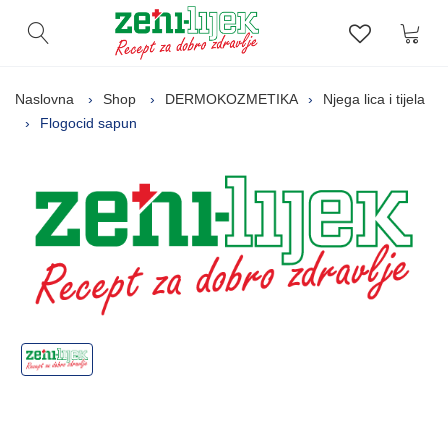
Kor
Otvori pretragu
Lista zelj
Naslovna
Shop
DERMOKOZMETIKA
Njega lica i tijela
Flogocid sapun