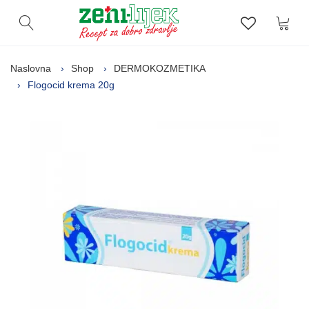
Kor
Otvori pretragu
Lista zelj
Naslovna
Shop
DERMOKOZMETIKA
Flogocid krema 20g