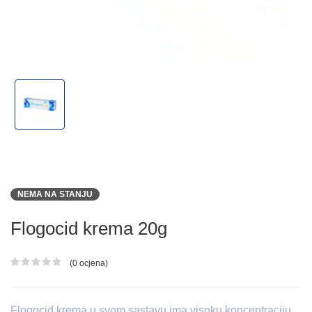
NEMA NA STANJU
Flogocid krema 20g
(0 ocjena)
Ocjena proizvoda
Flogocid krema u svom sastavu ima visoku koncentraciju