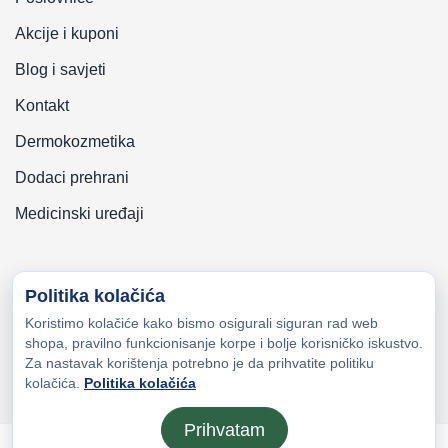
Akcije i kuponi
Blog i savjeti
Kontakt
Dermokozmetika
Dodaci prehrani
Medicinski uređaji
Politika kolačića
Koristimo kolačiće kako bismo osigurali siguran rad web
Copyright © 2026 Zeni-Lijek Apoteka. Sva prava zadržana
shopa, pravilno funkcionisanje korpe i bolje korisničko iskustvo.
Za nastavak korištenja potrebno je da prihvatite politiku
kolačića.
Politika kolačića
Prihvatam