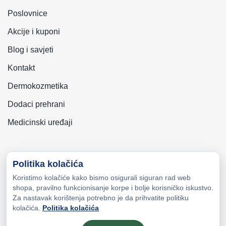
Poslovnice
Akcije i kuponi
Blog i savjeti
Kontakt
Dermokozmetika
Dodaci prehrani
Medicinski uređaji
Politika kolačića
Koristimo kolačiće kako bismo osigurali siguran rad web
Copyright © 2026 Zeni-Lijek Apoteka. Sva prava zadržana
shopa, pravilno funkcionisanje korpe i bolje korisničko iskustvo.
Za nastavak korištenja potrebno je da prihvatite politiku
kolačića.
Politika kolačića