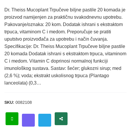
Dr. Theiss Mucoplant Trpučeve biljne pastile 20 komada je
proizvod namijenjen za praktičnu svakodnevnu upotrebu.
Pakovanje/oznaka: 20 kom. Dodatak ishrani s ekstraktom
trpuca, vitaminom C i medom. Preporučuje se pratiti
uputstvo proizvođača za upotrebu i način čuvanja.
Specifikacije: Dr. Theiss Mucoplant Trpučeve biljne pastile
20 komada Dodatak ishrani s ekstraktom trpuca, vitaminom
C i medom. Vitamin C doprinosi normalnoj funkciji
imunološkog sustava. Sastav: šećer; glukozni sirup; med
(2,6 %); voda; ekstrakt uskolisnog trpuca (Plantago
lanceolata) (0,3…
SKU:
0082108