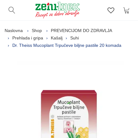
Kor
Otvori pretragu
Lista zelj
Naslovna
Shop
PREVENCIJOM DO ZDRAVLJA
Prehlada i gripa
Kašalj
Suhi
Dr. Theiss Mucoplant Trpučeve biljne pastile 20 komada