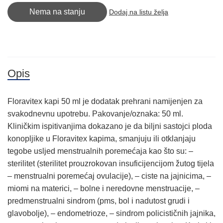
Nema na stanju
Dodaj na listu želja
Opis
Floravitex kapi 50 ml je dodatak prehrani namijenjen za
svakodnevnu upotrebu. Pakovanje/oznaka: 50 ml.
Kliničkim ispitivanjima dokazano je da biljni sastojci ploda
konopljike u Floravitex kapima, smanjuju ili otklanjaju
tegobe usljed menstrualnih poremećaja kao što su: –
sterilitet (sterilitet prouzrokovan insuficijencijom žutog tijela
– menstrualni poremećaj ovulacije), – ciste na jajnicima, –
miomi na materici, – bolne i neredovne menstruacije, –
predmenstrualni sindrom (pms, bol i nadutost grudi i
glavobolje), – endometrioze, – sindrom policističnih jajnika,