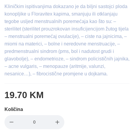
Kliničkim ispitivanjima dokazano je da biljni sastojci ploda
konopljike u Floravitex kapima, smanjuju ili otklanjaju
tegobe usljed menstrualnih poremećaja kao što su: –
sterilitet (sterilitet prouzrokovan insuficijencijom žutog tijela
– menstrualni poremećaj ovulacije), – ciste na jajnicima, –
miomi na materici, – bolne i neredovne menstruacije, –
predmenstrualni sindrom (pms, bol i nadutost grudi i
glavobolje), – endometrioze, – sindrom policističnih jajnika,
– acne vulgaris, – menopauze (aritmije, valunzi,
nesanice…), – fibrocistične promjene u dojkama.
19.70 KM
Količina