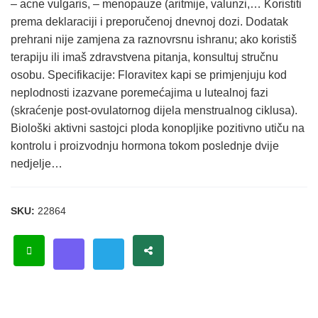
– acne vulgaris, – menopauze (aritmije, valunzi,… Koristiti
prema deklaraciji i preporučenoj dnevnoj dozi. Dodatak
prehrani nije zamjena za raznovrsnu ishranu; ako koristiš
terapiju ili imaš zdravstvena pitanja, konsultuj stručnu
osobu. Specifikacije: Floravitex kapi se primjenjuju kod
neplodnosti izazvane poremećajima u lutealnoj fazi
(skraćenje post-ovulatornog dijela menstrualnog ciklusa).
Biološki aktivni sastojci ploda konopljike pozitivno utiču na
kontrolu i proizvodnju hormona tokom poslednje dvije
nedjelje…
SKU:
22864