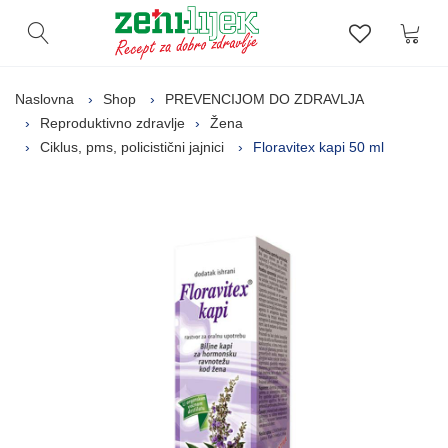
Kor
Otvori pretragu
Lista zelj
Naslovna
Shop
PREVENCIJOM DO ZDRAVLJA
Reproduktivno zdravlje
Žena
Ciklus, pms, policistični jajnici
Floravitex kapi 50 ml