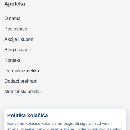
Apoteka
O nama
Poslovnice
Akcije i kuponi
Blog i savjeti
Kontakt
Dermokozmetika
Dodaci prehrani
Medicinski uređaji
Politika kolačića
Koristimo kolačiće kako bismo osigurali siguran rad web
Copyright © 2026 Zeni-Lijek Apoteka. Sva prava zadržana
shopa, pravilno funkcionisanje korpe i bolje korisničko iskustvo.