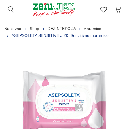
Kor
Otvori pretragu
Lista zelj
Naslovna
Shop
DEZINFEKCIJA
Maramice
ASEPSOLETA SENSITIVE a 20, Senzitivne maramice