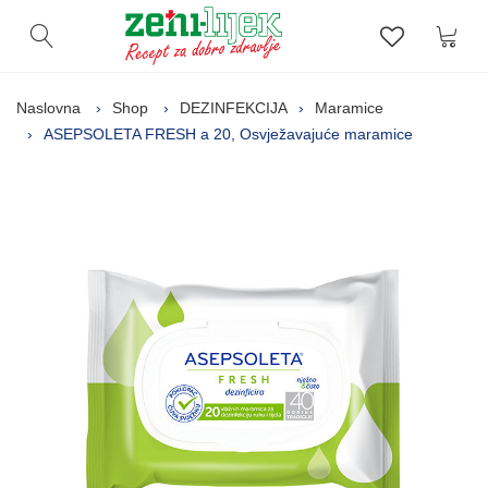
Kor
Otvori pretragu
Lista zelj
Naslovna
Shop
DEZINFEKCIJA
Maramice
ASEPSOLETA FRESH a 20, Osvježavajuće maramice