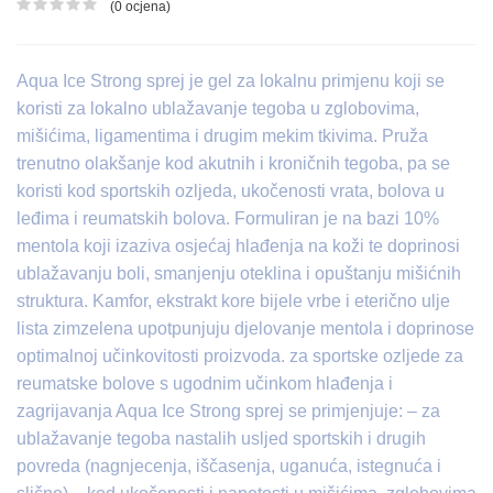
(0 ocjena)
Ocjena proizvoda
Aqua Ice Strong sprej je gel za lokalnu primjenu koji se
koristi za lokalno ublažavanje tegoba u zglobovima,
mišićima, ligamentima i drugim mekim tkivima. Pruža
trenutno olakšanje kod akutnih i kroničnih tegoba, pa se
koristi kod sportskih ozljeda, ukočenosti vrata, bolova u
leđima i reumatskih bolova. Formuliran je na bazi 10%
mentola koji izaziva osjećaj hlađenja na koži te doprinosi
ublažavanju boli, smanjenju oteklina i opuštanju mišićnih
struktura. Kamfor, ekstrakt kore bijele vrbe i eterično ulje
lista zimzelena upotpunjuju djelovanje mentola i doprinose
optimalnoj učinkovitosti proizvoda. za sportske ozljede za
reumatske bolove s ugodnim učinkom hlađenja i
zagrijavanja Aqua Iсе Strong sprej se primjenjuje: – za
ublažavanje tegoba nastalih usljed sportskih i drugih
povreda (nagnjecenja, iščasenja, uganuća, istegnuća i