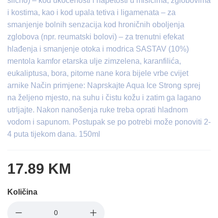
slično) – kod ukočenosti i napetosti u mišićima, zglobovima
i kostima, kao i kod uраlа tetiva i ligamenata – za
smanjenje bolnih senzacija kod hroničnih oboljenja
zglobova (npr. reumatski bolovi) – za trenutni efekat
hlađenja i smanjenje otoka i modrica SASTAV (10%)
mentola kamfor etarska ulје zimzelena, karanfilića,
eukaliptusa, bora, pitome nane kora bijele vrbe cvijet
arnike Način primjene: Naprskajte Aqua Ice Strong sprej
na željeno mjesto, na suhu i čistu kožu i zatim ga lagano
utrljajte. Nakon nanošenja ruke treba oprati hladnom
vodom i sapunom. Postupak se po potrebi može ponoviti 2-
4 puta tijekom dana. 150ml
17.89 KM
Količina