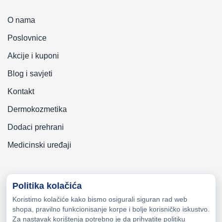
O nama
Poslovnice
Akcije i kuponi
Blog i savjeti
Kontakt
Dermokozmetika
Dodaci prehrani
Medicinski uređaji
Politika kolačića
Koristimo kolačiće kako bismo osigurali siguran rad web
Copyright © 2026 Zeni-Lijek Apoteka. Sva prava zadržana
shopa, pravilno funkcionisanje korpe i bolje korisničko iskustvo.
Za nastavak korištenja potrebno je da prihvatite politiku