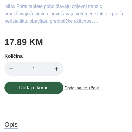
Isilax Forte tablete poboljšavaju crijevni tranzit,
omekšavajući stolicu, povećavaju volumen stolice i potiču
peristaltiku, obavljaju prebiotičke aktivnosti…
17.89 KM
Količina
Dodaj u korpu
Dodaj na listu želja
Opis