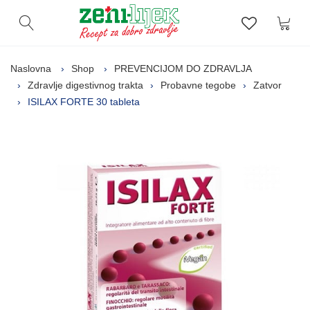
Kor
Otvori pretragu
Lista zelj
Naslovna
Shop
PREVENCIJOM DO ZDRAVLJA
Zdravlje digestivnog trakta
Probavne tegobe
Zatvor
ISILAX FORTE 30 tableta