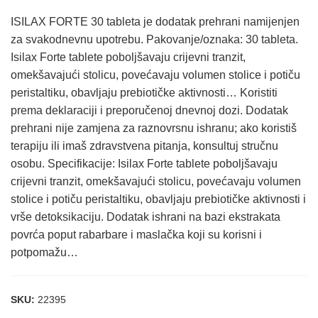
ISILAX FORTE 30 tableta je dodatak prehrani namijenjen
za svakodnevnu upotrebu. Pakovanje/oznaka: 30 tableta.
Isilax Forte tablete poboljšavaju crijevni tranzit,
omekšavajući stolicu, povećavaju volumen stolice i potiču
peristaltiku, obavljaju prebiotičke aktivnosti… Koristiti
prema deklaraciji i preporučenoj dnevnoj dozi. Dodatak
prehrani nije zamjena za raznovrsnu ishranu; ako koristiš
terapiju ili imaš zdravstvena pitanja, konsultuj stručnu
osobu. Specifikacije: Isilax Forte tablete poboljšavaju
crijevni tranzit, omekšavajući stolicu, povećavaju volumen
stolice i potiču peristaltiku, obavljaju prebiotičke aktivnosti i
vrše detoksikaciju. Dodatak ishrani na bazi ekstrakata
povrća poput rabarbare i maslačka koji su korisni i
potpomažu…
SKU:
22395