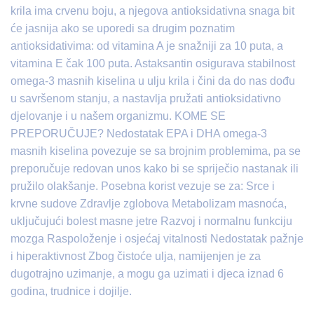
krila ima crvenu boju, a njegova antioksidativna snaga bit
će jasnija ako se uporedi sa drugim poznatim
antioksidativima: od vitamina A je snažniji za 10 puta, a
vitamina E čak 100 puta. Astaksantin osigurava stabilnost
omega-3 masnih kiselina u ulju krila i čini da do nas dođu
u savršenom stanju, a nastavlja pružati antioksidativno
djelovanje i u našem organizmu. KOME SE
PREPORUČUJE? Nedostatak EPA i DHA omega-3
masnih kiselina povezuje se sa brojnim problemima, pa se
preporučuje redovan unos kako bi se spriječio nastanak ili
pružilo olakšanje. Posebna korist vezuje se za: Srce i
krvne sudove Zdravlje zglobova Metabolizam masnoća,
uključujući bolest masne jetre Razvoj i normalnu funkciju
mozga Raspoloženje i osjećaj vitalnosti Nedostatak pažnje
i hiperaktivnost Zbog čistoće ulja, namijenjen je za
dugotrajno uzimanje, a mogu ga uzimati i djeca iznad 6
godina, trudnice i dojilje.