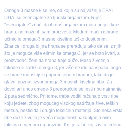
Omega-3 masne kiseline, od kojih su najvažnije EPA i
DHA, su esencijalne za ljudski organizam. Riječ
“esencijalne” znači da ih naš organizam mora unijeti kroz
hranu, ne može ih sam proizvesti. Moderni način ishrane
učinio je omega-3 masne kiseline teško dostupnim.
Žitarice i druga biljna hrana se prerađuju tako da se iz njih
što je moguće više eliminiše omega-3, jer se brzo kvari, a
proizvođači žele da hrana traje duže. Meso životinja
takođe ne sadrži omegu-3, jer više ne idu na ispašu, nego
se hrane industrijski pripremljenom hranom, tako da je
glavni poznati izvor omega-3 masnih kiselina riba. Za
dovoljan unos omege-3 preporučuje se jesti ribu najmanje
2 puta sedmično. Pri tome, treba voditi računa o vrsti ribe
koju jedete, zbog mogućeg visokog sadržaja žive, teških
metala, pesticida i drugih toksičnih materija. Što neka vrsta
ribe duže živi, to je veća mogućnost nakupljanja ovih
toksina u njenom organizmu. Kril je račić koji živi u ledenoj