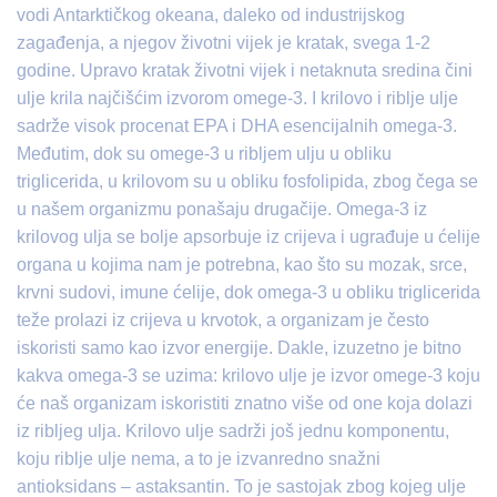
vodi Antarktičkog okeana, daleko od industrijskog
zagađenja, a njegov životni vijek je kratak, svega 1-2
godine. Upravo kratak životni vijek i netaknuta sredina čini
ulje krila najčišćim izvorom omege-3. I krilovo i riblje ulje
sadrže visok procenat EPA i DHA esencijalnih omega-3.
Međutim, dok su omege-3 u ribljem ulju u obliku
triglicerida, u krilovom su u obliku fosfolipida, zbog čega se
u našem organizmu ponašaju drugačije. Omega-3 iz
krilovog ulja se bolje apsorbuje iz crijeva i ugrađuje u ćelije
organa u kojima nam je potrebna, kao što su mozak, srce,
krvni sudovi, imune ćelije, dok omega-3 u obliku triglicerida
teže prolazi iz crijeva u krvotok, a organizam je često
iskoristi samo kao izvor energije. Dakle, izuzetno je bitno
kakva omega-3 se uzima: krilovo ulje je izvor omege-3 koju
će naš organizam iskoristiti znatno više od one koja dolazi
iz ribljeg ulja. Krilovo ulje sadrži još jednu komponentu,
koju riblje ulje nema, a to je izvanredno snažni
antioksidans – astaksantin. To je sastojak zbog kojeg ulje