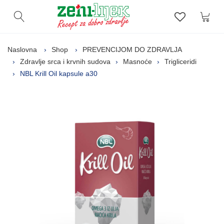
Kor
Otvori pretragu
Lista zelj
Naslovna
Shop
PREVENCIJOM DO ZDRAVLJA
Zdravlje srca i krvnih sudova
Masnoće
Trigliceridi
NBL Krill Oil kapsule a30