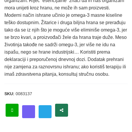
organizam. Riječ “esencijalne” znači da ih naš organizam
mora unijeti kroz hranu, ne može ih sam proizvesti.
Moderni način ishrane učinio je omega-3 masne kiseline
teško dostupnim. Žitarice i druga biljna hrana se prerađuju
tako da se iz njih što je moguće više eliminiše omega-3, jer
se brzo kvari, a proizvođači žele da hrana traje duže. Meso
životinja takođe ne sadrži omegu-3, jer više ne idu na
ispašu, nego se hrane industrijski… Koristiti prema
deklaraciji i preporučenoj dnevnoj dozi. Dodatak prehrani
nije zamjena za raznovrsnu ishranu; ako koristiš terapiju ili
imaš zdravstvena pitanja, konsultuj stručnu osobu.
SKU:
0083137