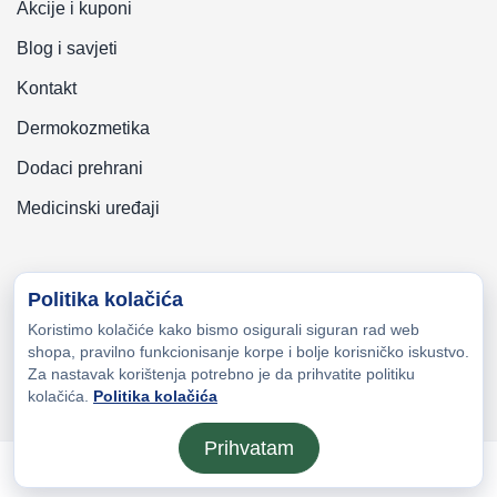
Akcije i kuponi
Blog i savjeti
Kontakt
Dermokozmetika
Dodaci prehrani
Medicinski uređaji
Politika kolačića
Koristimo kolačiće kako bismo osigurali siguran rad web
Copyright © 2026 Zeni-Lijek Apoteka. Sva prava zadržana
shopa, pravilno funkcionisanje korpe i bolje korisničko iskustvo.
Za nastavak korištenja potrebno je da prihvatite politiku
kolačića.
Politika kolačića
Prihvatam
Otvori meni
Početna
Moj nalog
Lista želja
Kor