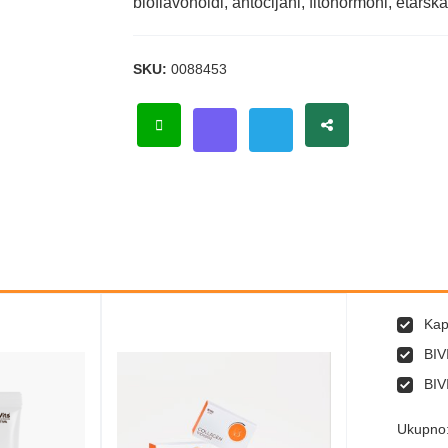
bioflavonoidi, antocijani, fitohormoni, etarsk
SKU:
0088453
Kap
BIV
BIV
Ukupno