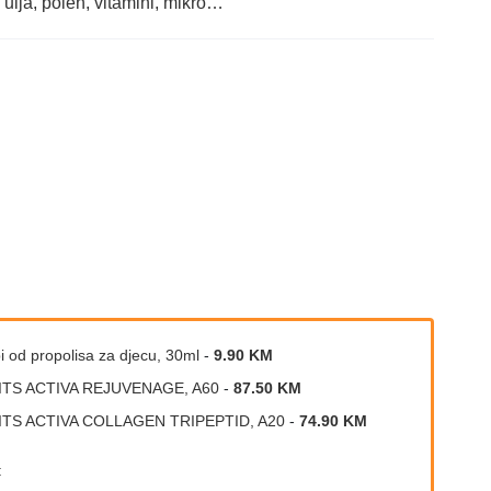
a ulja, polen, vitamini, mikro…
i od propolisa za djecu, 30ml
-
9.90 KM
ITS ACTIVA REJUVENAGE, A60
-
87.50 KM
ITS ACTIVA COLLAGEN TRIPEPTID, A20
-
74.90 KM
: