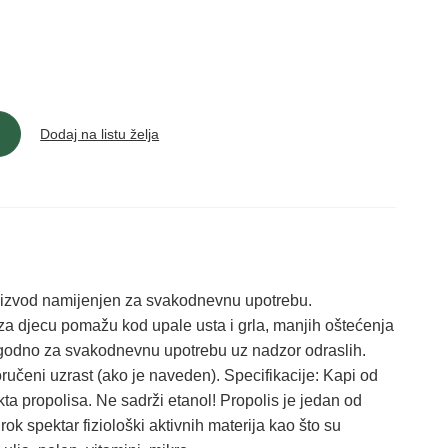
Dodaj na listu želja
roizvod namijenjen za svakodnevnu upotrebu.
a djecu pomažu kod upale usta i grla, manjih oštećenja
godno za svakodnevnu upotrebu uz nadzor odraslih.
poručeni uzrast (ako je naveden). Specifikacije: Kapi od
ta propolisa. Ne sadrži etanol! Propolis je jedan od
ok spektar fiziološki aktivnih materija kao što su