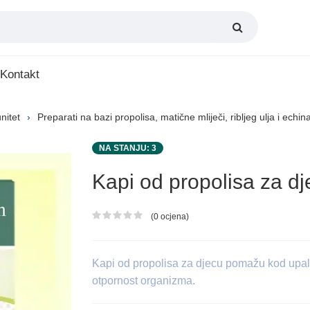
Kontakt
nitet
Preparati na bazi propolisa, matične mliječi, ribljeg ulja i echi
NA STANJU: 3
Kapi od propolisa za dj
(0 ocjena)
Ocjena proizvoda
Kapi od propolisa za djecu pomažu kod upale
otpornost organizma.