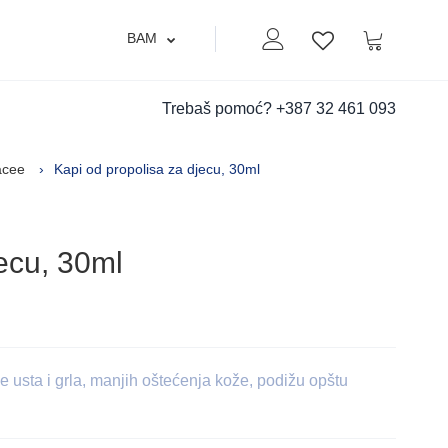
BAM
Moj nalog
Korpa
Lista zelja
Trebaš pomoć?
+387 32 461 093
nacee
Kapi od propolisa za djecu, 30ml
ecu, 30ml
 usta i grla, manjih oštećenja kože, podižu opštu