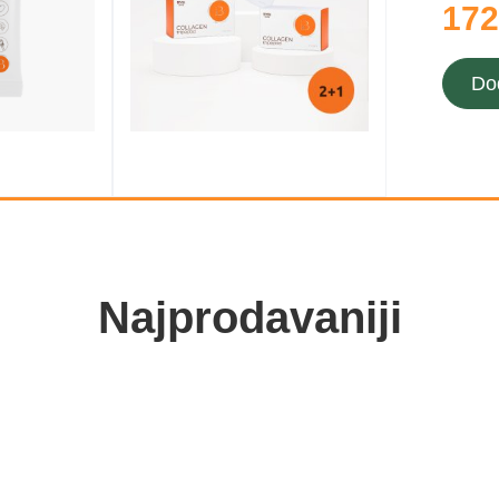
172
Do
Najprodavaniji