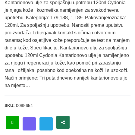
Kantarionovo ulje za spoljašnju upotrebu 120ml Cydonia
je njega kože i kozmetika namijenjen za svakodnevnu
upotrebu. Kategorija: 179,188,-1,189. Pakovanje/oznaka:
120ml. Za spoljašnju upotrebu. Nanositi prema uputstvu
proizvođača. Izbjegavati kontakt s očima i otvorenim
ranama; kod osjetljive kože preporučuje se test na manjem
dijelu kože. Specifikacije: Kantarionovo ulje za spoljašnju
upotrebu 120ml Cydonia Kantarionovo ulje je namijenjeno
za njegu i regeneraciju kože, kao pomoć pri zarastanju
rana i ožiljaka, posebno kod opekotina na koži i sluzokoži.
Način primjene: Tri puta dnevno nanijeti kantarionovo ulje
na mjesto…
SKU:
0088654