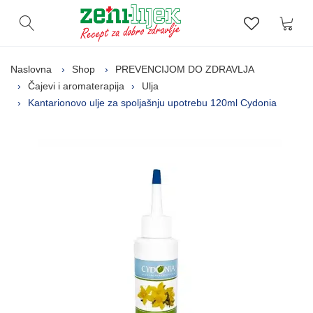
Kor
Otvori pretragu
Lista zelj
Naslovna
Shop
PREVENCIJOM DO ZDRAVLJA
Čajevi i aromaterapija
Ulja
Kantarionovo ulje za spoljašnju upotrebu 120ml Cydonia