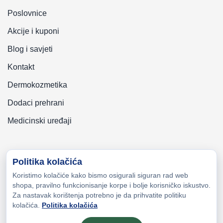
Poslovnice
Akcije i kuponi
Blog i savjeti
Kontakt
Dermokozmetika
Dodaci prehrani
Medicinski uređaji
Politika kolačića
Koristimo kolačiće kako bismo osigurali siguran rad web
Copyright © 2026 Zeni-Lijek Apoteka. Sva prava zadržana
shopa, pravilno funkcionisanje korpe i bolje korisničko iskustvo.
Za nastavak korištenja potrebno je da prihvatite politiku
kolačića.
Politika kolačića