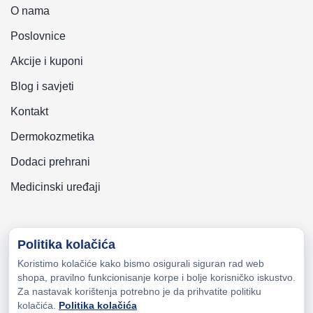
O nama
Poslovnice
Akcije i kuponi
Blog i savjeti
Kontakt
Dermokozmetika
Dodaci prehrani
Medicinski uređaji
Politika kolačića
Koristimo kolačiće kako bismo osigurali siguran rad web
Copyright © 2026 Zeni-Lijek Apoteka. Sva prava zadržana
shopa, pravilno funkcionisanje korpe i bolje korisničko iskustvo.
Za nastavak korištenja potrebno je da prihvatite politiku
kolačića.
Politika kolačića