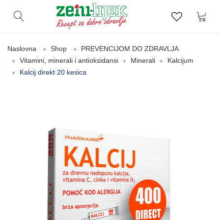
Kor
Otvori pretragu
Lista zelj
Naslovna
Shop
PREVENCIJOM DO ZDRAVLJA
Vitamini, minerali i antioksidansi
Minerali
Kalcijum
Kalcij direkt 20 kesica