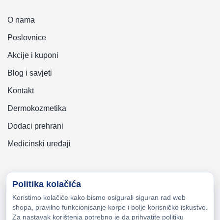
O nama
Poslovnice
Akcije i kuponi
Blog i savjeti
Kontakt
Dermokozmetika
Dodaci prehrani
Medicinski uređaji
Politika kolačića
Koristimo kolačiće kako bismo osigurali siguran rad web
Copyright © 2026 Zeni-Lijek Apoteka. Sva prava zadržana
shopa, pravilno funkcionisanje korpe i bolje korisničko iskustvo.
Za nastavak korištenja potrebno je da prihvatite politiku