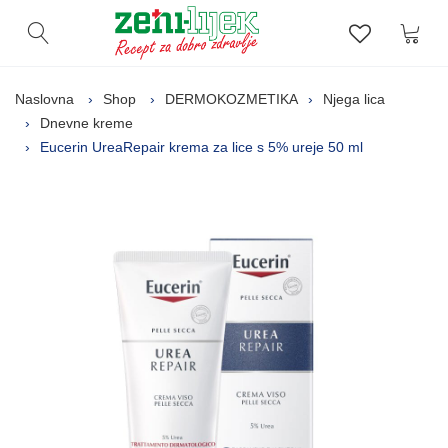
Kor
Otvori pretragu
Lista zelj
Naslovna
Shop
DERMOKOZMETIKA
Njega lica
Dnevne kreme
Eucerin UreaRepair krema za lice s 5% ureje 50 ml