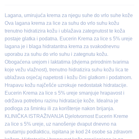
Lagana, umirujuća krema za njegu suhe do vrlo suhe kože
Ova lagana krema za lice za suhu do vrlo suhu kožu
trenutno hidratizira kožu i ublažava zategnutost te koža
postaje glatka i podatna. Eucerin Krema za lice s 5% ureje
lagana je i blaga hidratantna krema za svakodnevnu
uporabu za suhu do vrlo suhu i zategnutu kožu.
Obogaćena urejom i laktatima (dvjema prirodnim tvarima
koje vežu vlažnost), trenutno hidratizira suhu kožu lica te
ublažava osjećaj napetosti i kožu čini glatkom i podatnom.
Hrapavu kožu najčešće uzrokuje nedostatak hidratacije.
Eucerin Krema za lice s 5% ureje smanjuje hrapavost i
održava potrebnu razinu hidratacije kože. Idealna je
podloga za šminku ili za korištenje nakon brijanja.
KLINIČKA ISTRAŽIVANJA Djelotvornost Eucerin Kreme
za lice s 5% ureje, uz nanošenje dvaput dnevno na
unutarnju podlakticu, ispitana je kod 24 osobe sa zdravom