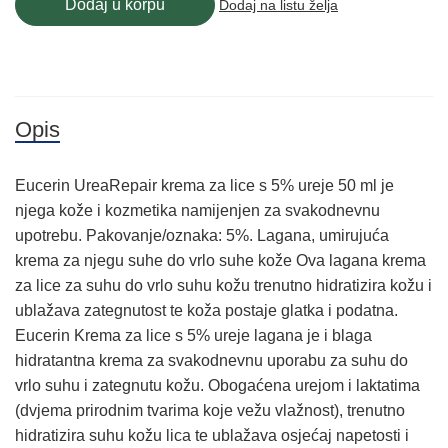
Dodaj u korpu
Dodaj na listu želja
Opis
Eucerin UreaRepair krema za lice s 5% ureje 50 ml je
njega kože i kozmetika namijenjen za svakodnevnu
upotrebu. Pakovanje/oznaka: 5%. Lagana, umirujuća
krema za njegu suhe do vrlo suhe kože Ova lagana krema
za lice za suhu do vrlo suhu kožu trenutno hidratizira kožu i
ublažava zategnutost te koža postaje glatka i podatna.
Eucerin Krema za lice s 5% ureje lagana je i blaga
hidratantna krema za svakodnevnu uporabu za suhu do
vrlo suhu i zategnutu kožu. Obogaćena urejom i laktatima
(dvjema prirodnim tvarima koje vežu vlažnost), trenutno
hidratizira suhu kožu lica te ublažava osjećaj napetosti i