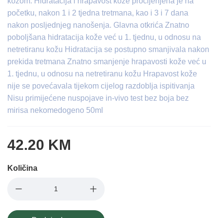
kožom. Hidratacija i hrapavost kože procijenjena je na
početku, nakon 1 i 2 tjedna tretmana, kao i 3 i 7 dana
nakon posljednjeg nanošenja. Glavna otkrića Znatno
poboljšana hidratacija kože već u 1. tjednu, u odnosu na
netretiranu kožu Hidratacija se postupno smanjivala nakon
prekida tretmana Znatno smanjenje hrapavosti kože već u
1. tjednu, u odnosu na netretiranu kožu Hrapavost kože
nije se povećavala tijekom cijelog razdoblja ispitivanja
Nisu primijećene nuspojave in-vivo test bez boja bez
mirisa nekomedogeno 50ml
42.20 KM
Količina