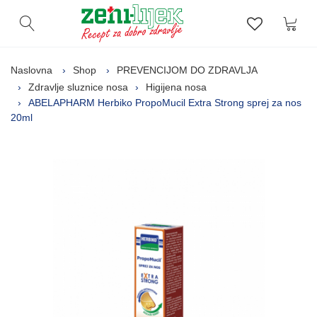
Kor
Otvori pretragu
Lista zelj
Naslovna
Shop
PREVENCIJOM DO ZDRAVLJA
Zdravlje sluznice nosa
Higijena nosa
ABELAPHARM Herbiko PropoMucil Extra Strong sprej za nos
20ml