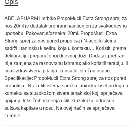
Opis
ABELAPHARM Herbiko PropoMucil Extra Strong sprej za
nos 20ml je dodatak prehrani namijenjen za svakodnevnu
upotrebu. Pakovanje/oznaka: 20ml. PropoMucil Extra
Strong sprej za nos pored propolisa i N-acetilcisteina
sadrži i taninsku kiselinu koja u kontaktu… Koristiti prema
deklaraciji i preporučenoj dnevnoj dozi. Dodatak prehrani
nije zamjena za raznovrsnu ishranu; ako koristiš terapiju ili
imaš zdravstvena pitanja, konsultuj stručnu osobu.
Specifikacije: PropoMucil Extra Strong sprej za nos pored
propolisa i N-acetilcisteina sadrži i taninsku kiselinu koja u
kontaktu sa sluzokožom stvara tanak sloj koji spriječava
upijanje toksičnih materija i štiti sluzokožu, odnosno
sužava kapilare u nosu. Na ovaj način se spriječava
curenje…