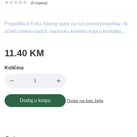
(0 ocjena)
Ocjena proizvoda
PropoMucil Extra Strong sprej za nos pored propolisa i N-
acetilcisteina sadrži i taninsku kiselinu koja u kontaktu…
11.40 KM
Količina
Dodaj u korpu
Dodaj na listu želja