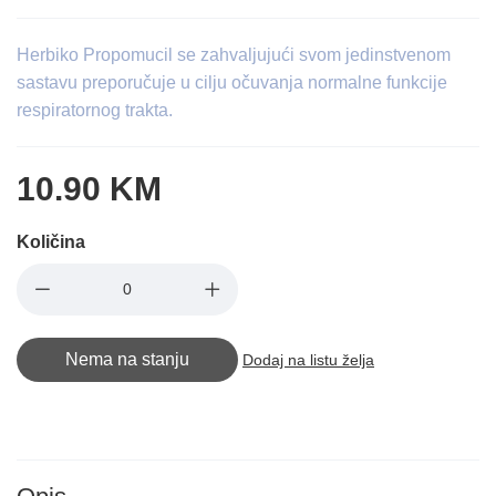
Herbiko Propomucil se zahvaljujući svom jedinstvenom
sastavu preporučuje u cilju očuvanja normalne funkcije
respiratornog trakta.
10.90 KM
Količina
Nema na stanju
Dodaj na listu želja