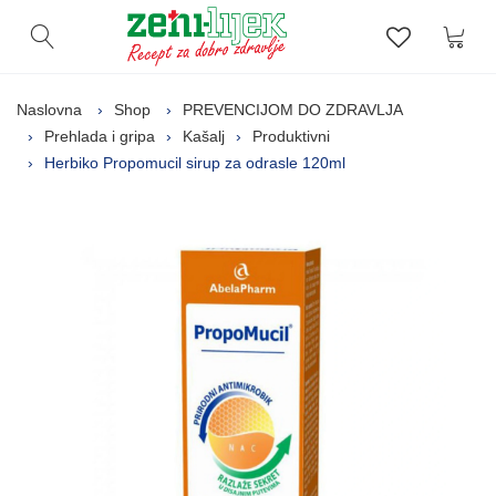
Kor
Otvori pretragu
Lista zelj
Naslovna
Shop
PREVENCIJOM DO ZDRAVLJA
Prehlada i gripa
Kašalj
Produktivni
Herbiko Propomucil sirup za odrasle 120ml