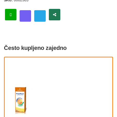
SKU:
0082583
Često kupljeno zajedno