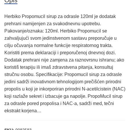
Opis
Herbiko Propomucil sirup za odrasle 120ml je dodatak
prehrani namijenjen za svakodnevnu upotrebu.
Pakovanje/oznaka: 120ml. Herbiko Propomucil se
zahvaljujući svom jedinstvenom sastavu preporučuje u
cilju očuvanja normalne funkcije respiratornog trakta.
Koristiti prema deklaraciji i preporučenoj dnevnoj dozi.
Dodatak prehrani nije zamjena za raznovrsnu ishranu; ako
koristiš terapiju ili imaš zdravstvena pitanja, konsultuj
stručnu osobu. Specifikacije: Propomucil sirup za odrasle
jedini sadrži inovativnom tehnologijom prečišćen prirodni
propolis u koji je inkorporiran prirodni N-acetilcistein (NAC)
koji razlaže sekret i izbacuje ga napolje. PropoMucil sirup
za odrasle pored propolisa i NAC-a, sadrži med, tečni
ekstrakt korjena…