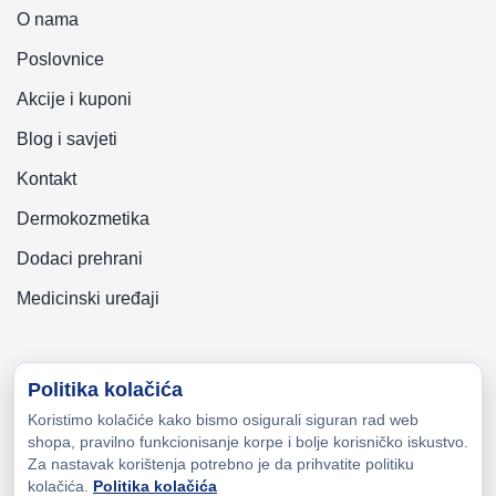
O nama
Poslovnice
Akcije i kuponi
Blog i savjeti
Kontakt
Dermokozmetika
Dodaci prehrani
Medicinski uređaji
Politika kolačića
Koristimo kolačiće kako bismo osigurali siguran rad web
Copyright © 2026 Zeni-Lijek Apoteka. Sva prava zadržana
shopa, pravilno funkcionisanje korpe i bolje korisničko iskustvo.
Za nastavak korištenja potrebno je da prihvatite politiku
kolačića.
Politika kolačića