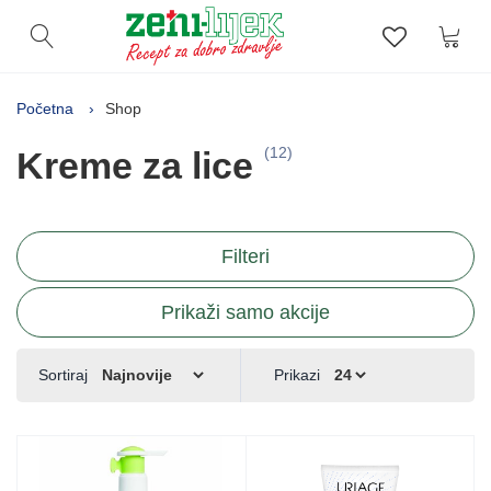
Kor
Otvori pretragu
Lista zelj
Početna
Shop
(12)
Kreme za lice
Filteri
Prikaži samo akcije
Sortiraj
Prikazi