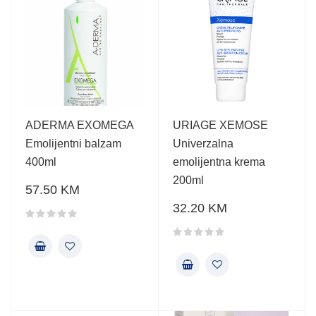
ADERMA EXOMEGA
URIAGE XEMOSE
Emolijentni balzam
Univerzalna
400ml
emolijentna krema
200ml
57.50 KM
32.20 KM
Ocjena proizvoda
Ocjena proizvoda