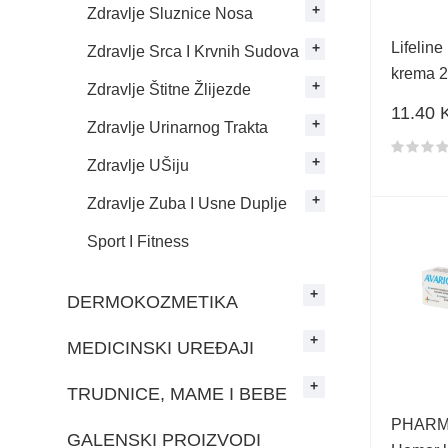
Zdravlje Sluznice Nosa
Lifeline
Zdravlje Srca I Krvnih Sudova
krema 
Zdravlje Štitne Žlijezde
11.40 
Zdravlje Urinarnog Trakta
Ocjena 
Zdravlje UŠiju
Zdravlje Zuba I Usne Duplje
Sport I Fitness
DERMOKOZMETIKA
MEDICINSKI UREĐAJI
TRUDNICE, MAME I BEBE
PHARMA
GALENSKI PROIZVODI