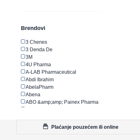
Brendovi
3 Chenes
3 Denda De
3M
4U Pharma
A-LAB Pharmaceutical
Abdi Ibrahim
AbelaPharm
Abena
ABO &amp;amp; Painex Pharma
ACM
Aderma
Advanced Medical Optics AMO
Plaćanje pouzećem ili online
Advancis
Advantis