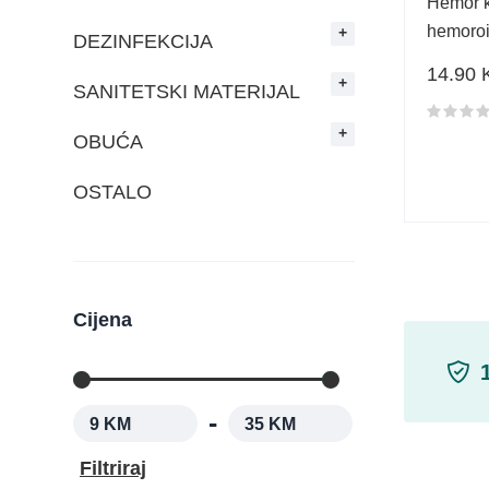
Hemor k
hemoroi
DEZINFEKCIJA
14.90
SANITETSKI MATERIJAL
Ocjena 
OBUĆA
OSTALO
Cijena
-
9 KM
35 KM
Filtriraj