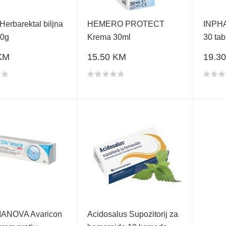
 Herbarektal biljna
HEMERO PROTECT
INPH
20g
Krema 30ml
30 tab
KM
15.50 KM
19.3
proizvoda
Ocjena proizvoda
Ocjen
NOVA Avaricon
Acidosalus Supozitorij za