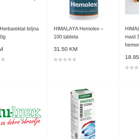
 Herbarektal biljna
HIMALAYA Hemolex –
HIMA
20g
100 tableta
mast 
hemor
M
31.50 KM
18.9
proizvoda
Ocjena proizvoda
Ocjen