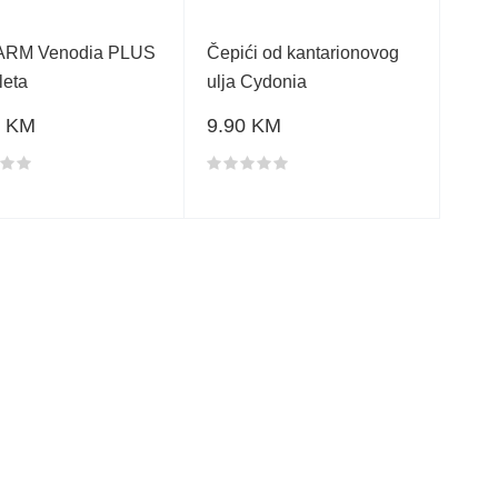
ARM Venodia PLUS
Čepići od kantarionovog
leta
ulja Cydonia
0 KM
9.90 KM
a proizvoda
Ocjena proizvoda