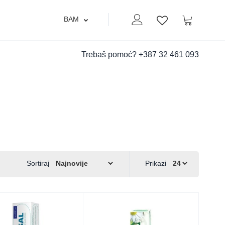
BAM
Moj nalog
Korpa
Lista zelja
Trebaš pomoć?
+387 32 461 093
Sortiraj
Prikazi