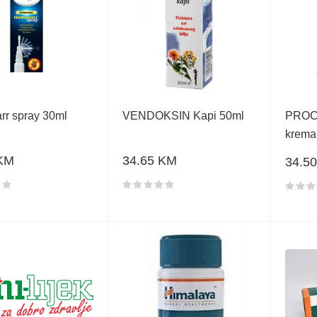
r spray 30ml
VENDOKSIN Kapi 50ml
PROC
krema
 KM
34.65 KM
34.5
proizvoda
Ocjena proizvoda
Ocjen