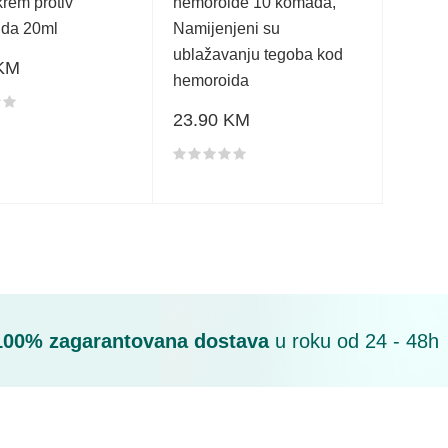
rem protiv
hemoroide 10 komada,
da 20ml
Namijenjeni su
ublažavanju tegoba kod
 KM
hemoroida
proizvoda
23.90 KM
Ocjena proizvoda
100% zagarantovana dostava
u roku od 24 - 48h