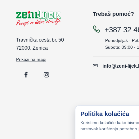
AFB Licensing Ltd
Trebaš pomoć?
Afrodita
Agips Farmaceutici Srl
+387 32 4
Alca d.o.o.
Alcon (Phoenix)
Travnička cesta br. 50
Ponedjeljak - Pet
Alivit Pharm
Subota: 09:00 - 
72000, Zenica
Alkaloid
ALKALOID AD (2)
Prikaži na mapi
info@zeni-lijek
ALKALOID KOZMETIKA
Allin
Alpha Concept
Altamed
Alternativa Medica
Alvead Pharm
Alvogen
Politika kolačića
Amer-prom
Koristimo kolačiće kako bismo 
Amsal
nastavak korištenja potrebno j
AMSAL PHARMACEUTICALS