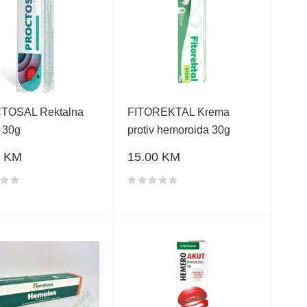
TOSAL Rektalna
FITOREKTAL Krema
 30g
protiv hemoroida 30g
0 KM
15.00 KM
a proizvoda
Ocjena proizvoda