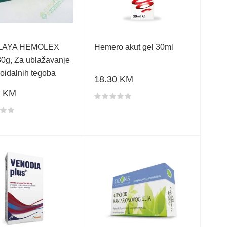
LAYA HEMOLEX
Hemero akut gel 30ml
30g, Za ublažavanje
oidalnih tegoba
18.30 KM
5 KM
Ocjena proizvoda
a proizvoda