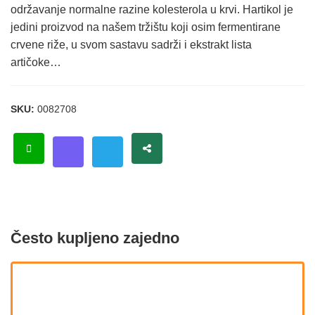
održavanje normalne razine kolesterola u krvi. Hartikol je
jedini proizvod na našem tržištu koji osim fermentirane
crvene riže, u svom sastavu sadrži i ekstrakt lista
artičoke…
SKU:
0082708
Često kupljeno zajedno