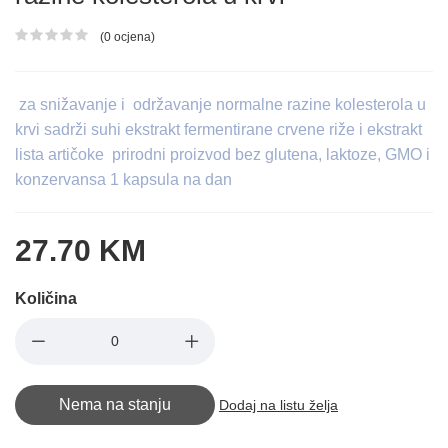
(0 ocjena)
Ocjena proizvoda
za snižavanje i održavanje normalne razine kolesterola u
krvi sadrži suhi ekstrakt fermentirane crvene riže i ekstrakt
lista artičoke prirodni proizvod bez glutena, laktoze, GMO i
konzervansa 1 kapsula na dan
27.70 KM
Količina
Nema na stanju
Dodaj na listu želja