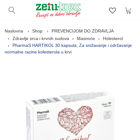
Kor
Otvori pretragu
Lista zelj
Naslovna
Shop
PREVENCIJOM DO ZDRAVLJA
Zdravlje srca i krvnih sudova
Masnoće
Holesterol
PharmaS HARTIKOL 30 kapsula, Za snižavanje i održavanje
normalne razine kolesterola u krvi